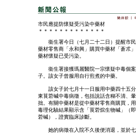
市民應提防懷疑受污染中藥材
＊＊＊＊＊＊＊＊＊＊＊＊＊
衞生署今日（七月二十二日）提醒市民
藥材零售商「永和興」購買中藥材「蒼朮」
藥材懷疑已受污染。
衞生署接獲瑪麗醫院一宗懷疑中毒個案
子。該女子曾服用自行煎煮的中藥。
該女子於七月十一日服用中藥四十五分
東茛菪碱中毒病徵，包括說話含糊不清、暈
拙。有關中藥材是從中藥材零售商購買，用
毒理化驗結果顯示含「茛菪烷生物碱」（即
菪碱），證實臨床診斷。
她的病徵在入院不久後便消退，並於七