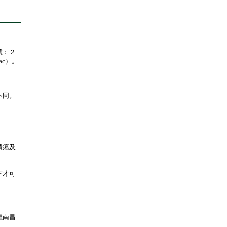
號﹕２
ac）。
不同。
。
潰瘍及
下才可
龍南昌