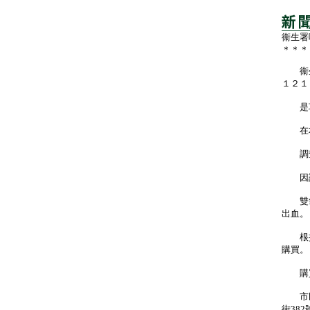
衞生署
＊＊＊
衞生
１２１
是項
在本
調查
因該
雙氯
出血。
根據
購買。
購買
市民
街38