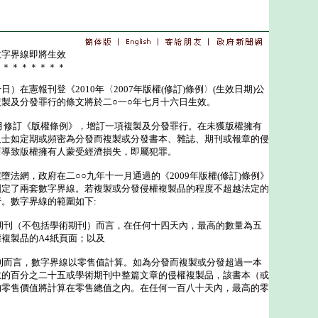
數字界線即將生效
＊＊＊＊＊＊＊＊
憲報刊登《2010年〈2007年版權(修訂)條例〉(生效日期)公
製及分發罪行的條文將於二○一○年七月十六日生效。
修訂《版權條例》，增訂一項複製及分發罪行。在未獲版權擁有
人士如定期或頻密為分發而複製或分發書本、雜誌、期刊或報章的侵
而導致版權擁有人蒙受經濟損失，即屬犯罪。
網，政府在二○○九年十一月通過的《2009年版權(修訂)條例》
劃定了兩套數字界線。若複製或分發侵權複製品的程度不超越法定的
。數字界線的範圍如下:
期刊（不包括學術期刊）而言，在任何十四天內，最高的數量為五
複製品的A4紙頁面；以及
刊而言，數字界線以零售值計算。如為分發而複製或分發超過一本
數的百分之二十五或學術期刊中整篇文章的侵權複製品，該書本（或
的零售價值將計算在零售總值之內。在任何一百八十天內，最高的零