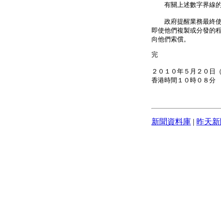
有關上述數字界線的條
政府提醒業務最終使用
即使他們複製或分發的
向他們索償。
完
２０１０年５月２０日
香港時間１０時０８分
新聞資料庫
|
昨天新