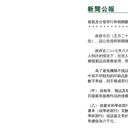
複製及分發罪行和相關
＊＊＊＊＊＊＊＊＊＊
政府今日（五月二十日）在
告》。該公告指明有關複
政府在二○○七年六月
人特許的情況下，任何
權複製品供業務使用，
為了避免機構不慎誤墮法
中就不同類別的印刷品
數字界線，則不構成罪行
（甲） 就報章、雜誌及
百版載有版權作品的侵權
（乙） 就書本和學術期
書本（或學術期刊）頁
學術期刊）或該篇文章
售總值為六千元。