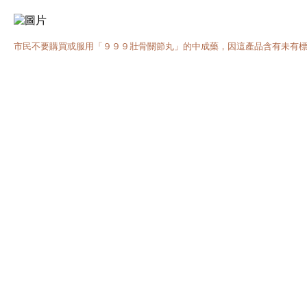
市民不要購買或服用「９９９壯骨關節丸」的中成藥，因這產品含有未有