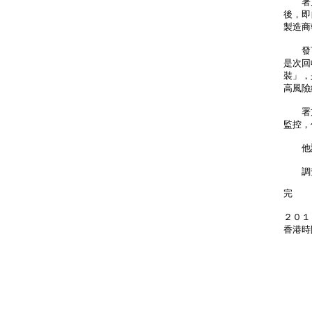
署方
後，即
製造商
發言
是次回
裝」，
高風險
署方
監控，
他說
調查
完
２０１
香港時