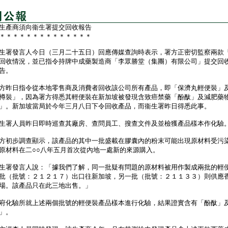
生產商須向衞生署提交回收報告
＊＊＊＊＊＊＊＊＊＊＊＊＊＊
署發言人今日（三月二十五日）回應傳媒查詢時表示，署方正密切監察兩款
回收情況，並已指令持牌中成藥製造商「李眾勝堂（集團）有限公司」提交回
告。
昨日指令從本地零售商及消費者回收該公司所有產品，即「保濟丸輕便裝」
樽裝」，因為署方得悉其輕便裝在新加坡被發現含致癌禁藥「酚酞」及減肥藥
」。新加坡當局於今年三月八日下令回收產品，而衞生署昨日得悉此事。
署人員昨日即時巡查其廠房、查問員工、搜查文件及並檢獲產品樣本作化驗
初步調查顯示，該產品的其中一批盛載在膠囊內的粉末可能出現原材料受污
原材料在二○○八年五月首次從內地一處新的來源購入。
署發言人說：「據我們了解，同一批疑有問題的原材料被用作製成兩批的輕
批（批號：２１２１７）出口往新加坡，另一批（批號：２１１３３）則供應
場。該產品只在此三地出售。」
化驗所就上述兩個批號的輕便裝產品樣本進行化驗，結果證實含有「酚酞」
」。