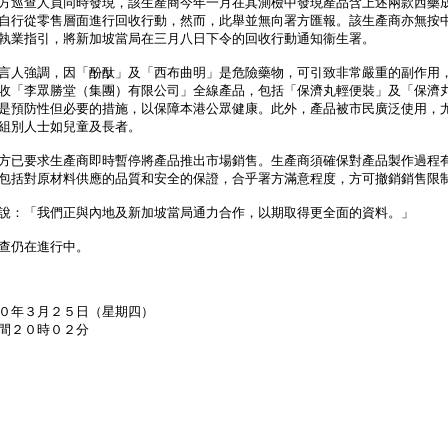
巡查人員同時發現，該生產商今年一月在其測檢中發現產品含上述兩款西藥
自行從零售層面進行回收行動，然而，此舉並無向署方匯報。該生產商亦無按
執業指引，將新加坡當局在三月八日下令的回收行動通知衞生署。
人強調，因「酚酞」及「西布曲明」是危險藥物，可引致非常嚴重的副作用
收「李眾勝堂（集團）有限公司」全線產品，包括「保濟丸輕便裝」及「保濟
是預防性但必要的措施，以保障本港公眾健康。此外，產品被市民廣泛使用，
組別人士如兒童及長者。
已要求生產商即時暫停將產品推出市場銷售。生產商須確保對產品製作過程
包括對原材料供應的品質和安全的保證，合乎署方滿意程度，方可撤銷銷售限
：「我們正與內地及新加坡當局通力合作，以期取得更全面的資料。」
仍在進行中。
０年３月２５日（星期四）
間２０時０２分