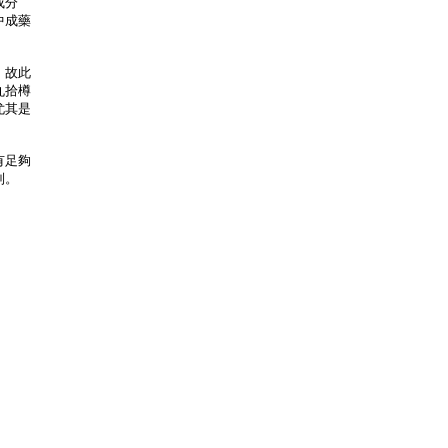
成分
中成藥
，故此
丸拾樽
尤其是
有足夠
制。