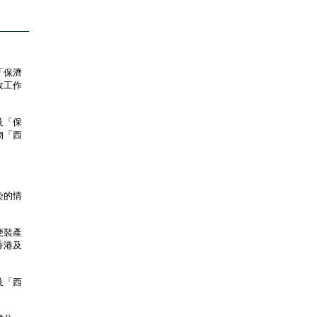
「保濟
收工作
及「保
物「西
。
染的情
便裝產
香港及
及「西