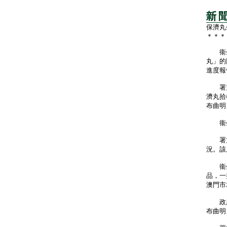
保濟丸
＊＊＊
衞生
丸」的
進度報
署方
濟丸拾
布曲明
衞生
署方
況。該
衞生
品，一
澳門市
政府
布曲明