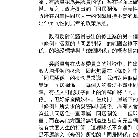
論，有議員認為吳議員的修正案在字面上確
拗。反之，政府提出的「同居關係」定義性
政府在對異性同居人士的保障維持不變的基
延伸至同性同居者的政策原意。
政府反對吳議員提出的修正案的另一個
《條例》涵蓋的「同居關係」的範圍含糊不
係」的驗證標準與「婚姻關係」的概念掛鈎
吳議員曾在法案委員會的討論中，指出
般人均理解的概念，因此無需在《條例》中
「同居關係」的概念是常識。我們對這個做
界定「同居關係」，每個人的看法不盡相同
準。有些人可能取字面上的解釋而將「同居
係」，但好像金蘭姊妹居住於同一屋簷下的
《條例》所要求的親密同居關係。亦有人會
為並共同居住一室即屬「同居關係」。但即
室，而在其他方面絕無關連並各自有完全獨
沒有共度人生的打算，這種關係不會達到《
是不應納入《條例》所指的「同居關係」的