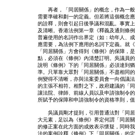
再者，「同居關係」的概念，作為一般
需要準確和劃一的定義。但若將這個概念應
的詮釋，則會引起日後爭議和混亂。事實上
及清晰。香港法例第一章《釋義及通則條例
普遍使用的名詞作出界定（如：幼年人、成
應需要，為法例下應用的名詞下定義。就《
「同居關係」方會得到《條例》的保障，是
點，必須在《條例》內清楚訂明。吳議員的
說明《條例》下的「同居關係」必須達到猶
準。只單靠大眾對「同居關係」不盡相同的
例變得不清晰，亦與法案委員會一向倡議法
的主張不相符。相對之下，政府建議的「同
讓法院、律師、前線人員以及申請強制令的
所賦予的保障和申請強制令的資格準則，值
吳議員剛才提到，引用普通法對「同居
大元素，足以為《條例》界定何謂「同居關
的修正案在此方面的成效表示懷疑，同時我
法的案例詮釋《條例》下「同居關係」的定