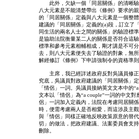
此外，欠缺一個「同居關係」的清晰驗
八大元素是不能清楚帶出《條例》要求的親
的「同居關係」定義與八大元素是一個整體
建議的「同居關係」定義的(a)段，訂立了
同生活的兩名人士之間的關係」的驗證標準（
是協助法院衡量某二人的關係是否符合這驗
標準和參考元素相輔相成，剛才講是不可分
去，則八大元素便失去了驗證的對象，無所
解經修訂《條例》下申請強制令的資格準則
主席，我已經詳述政府反對吳議員修正
究底，吳議員對政府建議的「同居關係」定
「情侶」一詞。吳議員接納英文文本中的“a c
文本以「情侶」為“a couple”一詞的中
侶」一詞加入定義內，法院在考慮同居關係
時，便需考慮兩人是否相愛，而這涉及主觀
與「情侶」同樣正確地反映政策原意的替代
切」的做法，把政府建議、法案委員會支持
刪除。