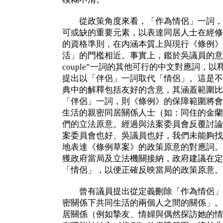
從政策角度來看，「作為情侶」一詞，
可或缺的重要元素，以表達同居人士在經修
的資格準則，在內涵本質上與現行《條例》
活」的門檻相近。事實上，鑑於吳議員的意
couple”一詞的其他可行的中文對應詞，
提出以「伴侶」一詞取代「情侶」。這是不
典中的解釋包括友好的含意，其涵蓋範圍比
「伴侶」一詞，則《條例》的保障範圍將會
生活的親密同居關係人士（如：同住的金蘭
們的立法原意。經過與法案委員會反覆討論
案委員會也好、吳議員也好，我們未能夠找
地表達《條例草案》的政策原意的對應詞。
獲政府當局及立法機關接納，政府建議在定義內保留
「情侶」，以便正確反映當局的政策原意。
曾有議員提出從定義刪除「作為情侶」
密關係下共同生活的兩個人之間的關係」。
居關係（例如摯友、情婦與偶然探訪她的情