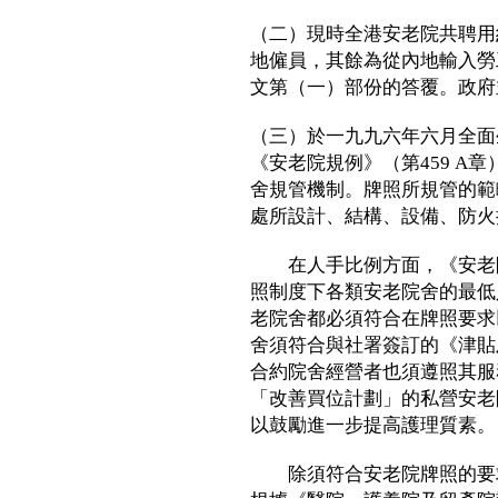
（二）現時全港安老院共聘用約9
地僱員，其餘為從內地輸入勞
文第（一）部份的答覆。政府
（三）於一九九六年六月全面
《安老院規例》（第459 A
舍規管機制。牌照所規管的範
處所設計、結構、設備、防火
在人手比例方面，《安老院
照制度下各類安老院舍的最低
老院舍都必須符合在牌照要求
舍須符合與社署簽訂的《津貼
合約院舍經營者也須遵照其服
「改善買位計劃」的私營安老
以鼓勵進一步提高護理質素。
除須符合安老院牌照的要求