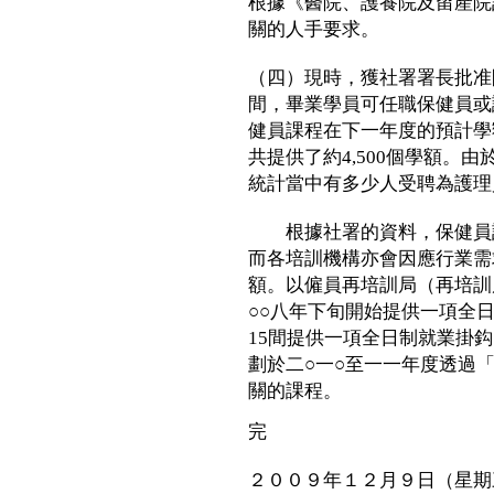
根據《醫院、護養院及留產院
關的人手要求。
（四）現時，獲社署署長批准
間，畢業學員可任職保健員或
健員課程在下一年度的預計學
共提供了約4,500個學額。
統計當中有多少人受聘為護理
根據社署的資料，保健員訓
而各培訓機構亦會因應行業需
額。以僱員再培訓局（再培訓
○○八年下旬開始提供一項全
15間提供一項全日制就業掛
劃於二○一○至一一年度透過
關的課程。
完
２００９年１２月９日（星期