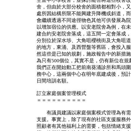
空置中小學校舍，並探討能否將這些校舍改
舍，但由於大部分校舍的面積都相對小，又
處所因結構所限不能興建升降機或斜道，而
會繼續透過不同途徑物色其他可供發展為院
以增加宿位的供應。以安老院舍為例，在未
建合約安老院舍落成，這五間一定會落成，
分別位於深水埗、大角咀櫻桃街及大角咀道
的地方，東涌、及西營盤等舊區，會投入服
然這些是已知的規劃，施政報告中的新措施
為只有500個位，其實不是，仍有新位在
我們正在開始動工把前南葵涌診所和馬頭圍
務中心，這兩個中心在明年底建成後，預計
日間培訓名額。
訂立家庭個案管理模式
＝＝＝＝＝＝＝＝＝＝
有議員建議以家庭個案模式管理為有需
支援。事實上，除了現有的社區支援服務外
照顧者有其他福利上的需要，包括情緒支援