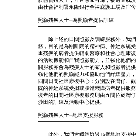
肢體傷殘人士，並且無家可歸，被遺棄或沒
由社會福利署永隆銀行金禧庇護工場及宿舍
照顧殘疾人士─為照顧者提供訓練
────────────────
除上述的日間照顧及訓練服務外，我們
務，目的是為剛離院的精神病、神經系統受
重殘疾的病者提供輔助醫療和社會心理康復
的活動機能和自我照顧能力，並強化他們的
關服務亦會為殘疾人士的家人和照顧者提供
強化他們的照顧能力和協助他們紓緩壓力，
四間日間社區康復中心：分別設在灣仔、觀
院的神經系統受損或肢體殘障病者提供服務
復者的日間社區康復服務則由五間位於灣仔
沙田的訓練及活動中心提供。
照顧殘疾人士─地區支援服務
──────────────
此外，我們會繼續透過16個地區支援中