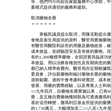
等，他們均可向綜合家庭服務中心求助，中
案模式提供適切的服務和援助。
取消藥物名冊
＝＝＝＝＝＝
黃毓民議員提出取消，而陳克勤提出優
食物及衞生局提供的資料，醫管局實施藥物
有醫管局醫院和診所的用藥及藥物政策，確
成本效益，並經驗證安全及有效的藥物。現
有約1,300種標準藥物，全部證實具臨床
本效益。用以治療各種急性及長期病患的藥
都已納入標準收費內。醫管局亦定期根據既
委員會，評估新藥物和檢討藥物名冊的藥物
資助範圍。過程中會考慮科研實證、成本效
發展、用藥的實際經驗，以及專業人士和病
○○九年四月，自藥物名冊實施以來，已有6
冊，及五種自費藥物獲歸類為可透過撒瑪利
基於這些轉變，撒瑪利亞基金所提供的藥費
的1,730萬元，大幅增加至二○○八至○九年度