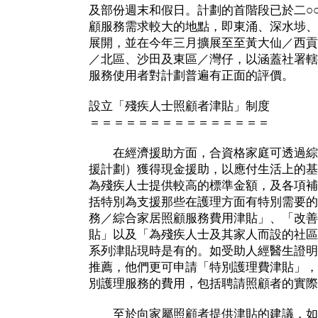
及部份週末和假日。計劃的首階段已於二○
顧服務需求較大的地點，即東涌、深水埗、
展開，並在今年三月擴展至至黃大仙／西貢
／北區、沙田及東區／灣仔，以涵蓋社署轄
服務使用者對計劃普遍有正面的評價。
設立「殘疾人士照顧者津貼」制度
＝＝＝＝＝＝＝＝＝＝＝＝＝＝＝
在經濟援助方面，合資格家庭可透過綜
援計劃）獲得現金援助，以應付生活上的基
為殘疾人士提供較高的標準金額，及各項補
括特別為支援那些在護理方面有特別需要的
務／綜合家居照顧服務費用津貼」、「改善
貼」以及「為殘疾人士及其家人而設的社區
系列津貼現時是有的。如受助人經醫生證明
推薦，他們更可申請「特別護理費津貼」，
別護理服務的費用，包括聘請照顧者的實際
至於向家屬照顧者提供津貼的建議，如