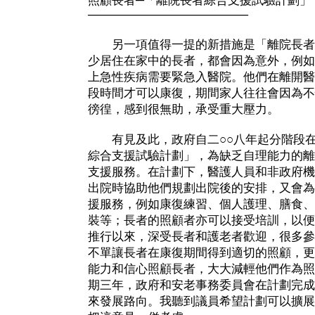
照顧長者─「離院長者綜合支援試驗計劃」
───────────────────
另一項值得一提的新措施是「離院長者
少居住在家中的長者，都會因為意外，例如
上急性疾病需要緊急入醫院。他們在離開醫
段時間才可以康復，期間家人往往會因為不
徬徨，感到很無助，承受重大壓力。
有見及此，政府自二○○八年起分階段在
綜合支援試驗計劃」，為缺乏自理能力的離
支援服務。在計劃下，醫護人員和非政府機
出院時協助他們規劃出院後的安排，又會為
援服務，例如康復練習、個人護理、膳食、
裝等；長者的照顧者亦可以接受培訓，以便
推行以來，深受長者和護老者歡迎，很多參
不單讓長者在康復期間得到適切的照顧，更
能力和信心照顧長者，大大減輕他們作為照
期三年，政府和安老事務委員會在計劃完成
來發展路向。我聽到議員希望計劃可以擴展