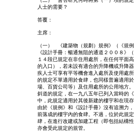
（二） 會否研究何時將第（一）項的規定
人士的需要？
答覆：
主席：
（一） 《建築物（規劃）規例》（《規例
《設計手冊：暢通無阻的通道２００８》（
１４段已規定在非住用處所，在任何平面高
的入口），若未設有適合的升降機或升降器
疾人士可享有平等機會進入處所及使用處所
的規定不單適用於食肆，也同樣普遍適用於
場、百貨公司等）及住用處所的公用地方。
斜道的規定，在一九八五年已列入當時的《
中，此規定適用於其後新建的樓宇和在現存
由於《規例》和《設計手冊》沒有追溯力，
前落成的樓宇內的食肆。不過，位於此規定
肆，在進行改建或加建工程（即包括結構性
亦會受此規定的規管。