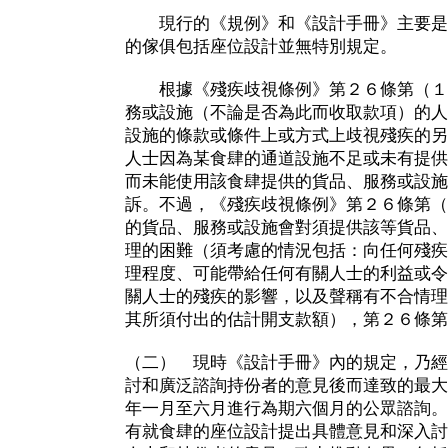
現行的《規例》和《設計手冊》主要是
的傢俱包括座位設計並無特別規定。
根據《殘疾歧視條例》第２６條第（１
務或設施（不論是否為此而收取款項）的人
設施的條款或條件上或方式上歧視殘疾的另
人士因為某食肆的通道設施不足或未有提供
而未能使用該食肆提供的貨品、服務或設施
訴。不過，《殘疾歧視條例》第２６條第（
的貨品、服務或設施會對須提供該等貨品、
理的困難（須考慮的情況包括：向任何殘疾
理程度、可能帶給任何有關人士的利益或令
關人士的殘疾的影響，以及聲稱有不合情理
其所須付出的估計開支款額），第２６條第
（二） 現時《設計手冊》內的規定，乃經
討和廣泛諮詢持份者的意見後而達致的最大
年一月至六月進行為期六個月的公眾諮詢。
有就食肆的座位設計提出具體意見和深入討