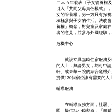
二○○五年發表《子女管養權
引入「共同父母責任模式」，
女的管養權，另一方只有探視
積極參與子女的生活。法改會
養權」概念，對兒童及家庭在
者的意見，並參考外國經驗，
危機中心
────
就設立具臨時住宿服務及輔
的人士，無論男女，均可申請
軒」或東華三院的綜合危機介
提供120個宿位讓有需要的人
輔導服務
────
在輔導服務方面，社署、香
園」提供24小時熱線，「向晴