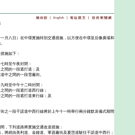
施
＊
月八日）在中環實施特別交通措施，以方便在中環皇后像廣場和
動。
措施如下：
午七時至午夜封閉：
道之間的一段遮打道；及
諾道中之間的一段雪廠街。
午九時至中午十二時封閉：
道之間的一段遮打道西行線；
街之間的一段遮打道東行線；及
打街之一段干諾道中西行線將於上午十一時舉行兩分鐘默哀儀式期間
期間，下列道路將實施交通改道措施：
輛，將經由美利道、金鐘道、軍器廠街及夏愨道駛往干諾道中西行；