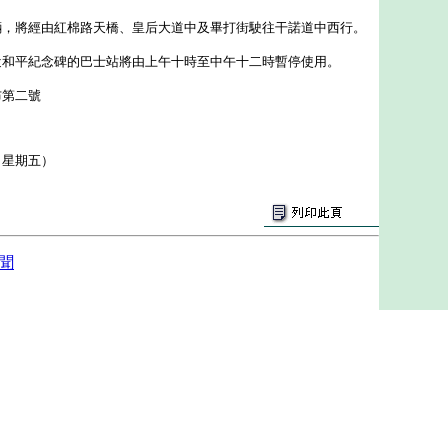
輛，將經由紅棉路天橋、皇后大道中及畢打街駛往干諾道中西行。
近和平紀念碑的巴士站將由上午十時至中午十二時暫停使用。
布第二號
（星期五）
聞