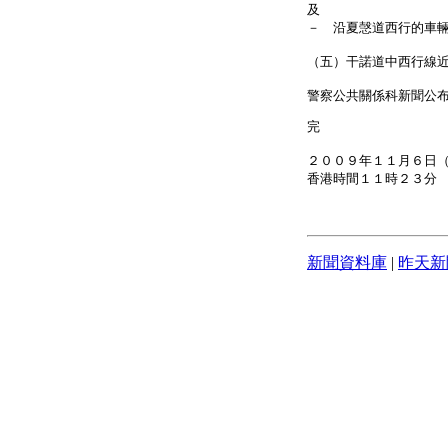
及
－ 沿夏愨道西行的車
（五）干諾道中西行線
警察公共關係科新聞公
完
２００９年１１月６日
香港時間１１時２３分
新聞資料庫
|
昨天新