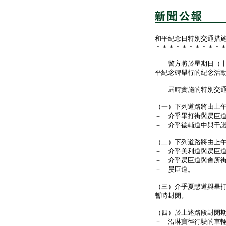
和平紀念日特別交通措
＊＊＊＊＊＊＊＊＊＊
警方將於星期日（十一
平紀念碑舉行的紀念活
屆時實施的特別交通
（一）下列道路將由上
－ 介乎畢打街與昃臣
－ 介乎德輔道中與干
（二）下列道路將由上
－ 介乎美利道與昃臣
－ 介乎昃臣道與會所
－ 昃臣道。
（三）介乎夏愨道與畢
暫時封閉。
（四）於上述路段封閉
－ 沿琳寶徑行駛的車