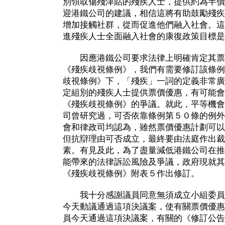
別領取傷殘津貼的殘疾人士，提供約為半價
迎港鐵公司的建議，相信這將有助鼓勵殘疾
增加接觸社群，從而促進他們融入社會。這
進殘疾人士全面融入社會的康復政策目標是
因應港鐵公司要求法律上明確肯定其票
《殘疾歧視條例》，我們有需要修訂該條例
歧視條例》下，「殘疾」一詞的定義非常廣
定組別的殘疾人士提供票價優惠，有可能會
《殘疾歧視條例》的爭議。就此，平等機會
司曾研究過，可否依靠條例第５０條的例外
會和律政司均認為，雖然票價優惠計劃可以
但抗辯理由可否成立，最終要由法庭作出裁
素。有見及此，為了盡量減低港鐵公司在推
能帶來的法律訴訟風險及爭議，政府現就其
《殘疾歧視條例》附表５作出修訂。
我十分感謝議員同意無須成立小組委員
今天動議通過這項決議案，使有關票價優惠
員今天通過這項決議案，有關的《修訂公告