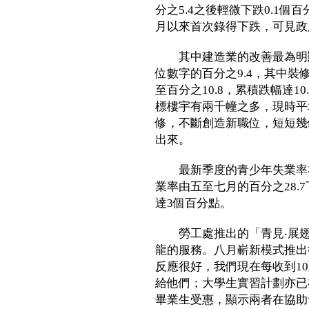
分之5.4之後輕微下跌0.1個
月以來首次錄得下跌，可見政
其中建造業的改善最為明顯
位數字的百分之9.4，其中
至百分之10.8，累積跌幅達
標樓宇有兩千幢之多，現時平
修，不斷創造新職位，短短幾
出來。
最新季度的青少年失業率亦同
業率由五至七月的百分之28.
達3個百分點。
勞工處推出的「青見‧展翅
龍的服務。八月嶄新模式推出
反應很好，我們現在每收到1
給他們；大學生實習計劃亦已
畢業生受惠，顯示兩者在協助