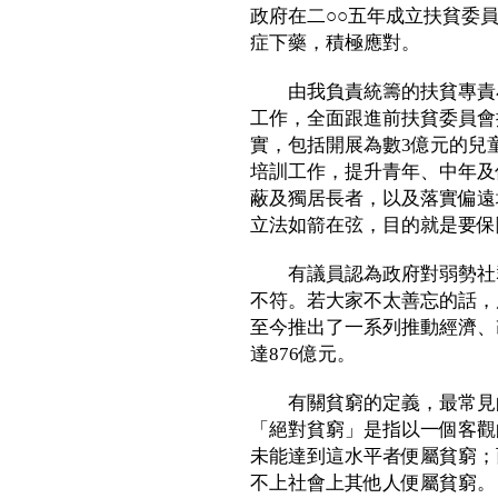
政府在二○○五年成立扶貧委
症下藥，積極應對。
由我負責統籌的扶貧專責小
工作，全面跟進前扶貧委員會
實，包括開展為數3億元的兒
培訓工作，提升青年、中年及
蔽及獨居長者，以及落實偏遠
立法如箭在弦，目的就是要保
有議員認為政府對弱勢社群
不符。若大家不太善忘的話，
至今推出了一系列推動經濟、
達876億元。
有關貧窮的定義，最常見的
「絕對貧窮」是指以一個客觀
未能達到這水平者便屬貧窮；
不上社會上其他人便屬貧窮。