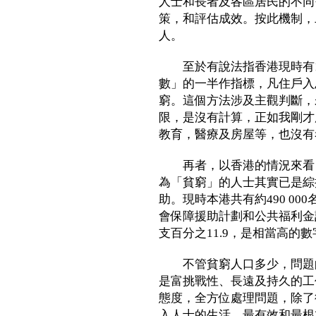
人士和長者及各區居民的不同
策，和評估成效。按此機制，二○
人。
至於有說法指香港現時有1
數」的一半作指標，凡住戶入
窮。這個方法涉及主觀判斷，
限，是沒有計算，正如我剛才
教育，醫療及房屋等，也沒有
再者，以香港的情況來看，
為「貧窮」的人士其實已是綜
助。現時本港共有約490 00
會保障援助計劃和公共福利金
支百分之11.9，是相當高的數
不管貧窮人口多少，問題的
是富挑戰性、長遠及持久的工
態度，全方位處理問題，除了
入人士的生活，最有效和最根