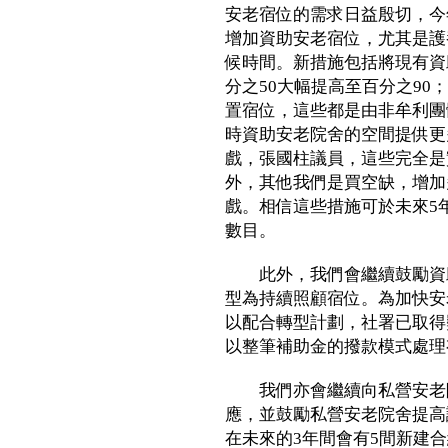
安老宿位的需求日益殷切，今
增加資助安老宿位，尤其是護
候時間。新措施包括將現有資
分之50大幅提高至百分之9
置宿位，這些都是由非牟利團
時資助安老院舍的空間提供更
戲，張國柱議員，這些完全是
外，其他我們是買空缺，增加
戲。相信這些措施可於未來5
數目。
此外，我們會繼續鼓勵資助
型為持續照顧宿位。為加快安
以配合轉型計劃，社署已取得
以整筆補助金的撥款模式處理
我們亦會繼續向私營安老院
應，並鼓勵私營安老院舍提高
在未來的3年間會有5間新建合