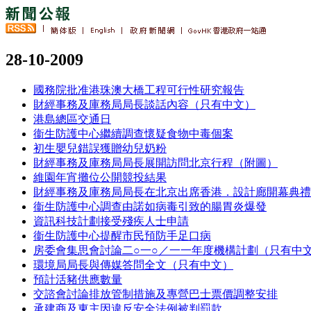
28-10-2009
國務院批准港珠澳大橋工程可行性研究報告
財經事務及庫務局局長談話內容（只有中文）
港島總區交通日
衞生防護中心繼續調查懷疑食物中毒個案
初生嬰兒錯誤獲贈幼兒奶粉
財經事務及庫務局局長展開訪問北京行程（附圖）
維園年宵攤位公開競投結果
財經事務及庫務局局長在北京出席香港．設計廊開幕典禮
衞生防護中心調查由諾如病毒引致的腸胃炎爆發
資訊科技計劃接受殘疾人士申請
衞生防護中心提醒市民預防手足口病
房委會集思會討論二○一○／一一年度機構計劃（只有中
環境局局長與傳媒答問全文（只有中文）
預計活豬供應數量
交諮會討論排放管制措施及專營巴士票價調整安排
承建商及東主因違反安全法例被判罰款