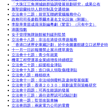
「大珠江三角洲城鎮群協調發展規劃研究」成果公布
萬聖節蘭桂坊人群控制及交通措施
立法會十二題：規管互聯網電腦服務中心
政務司司長參觀墨爾本著名文化設施（附圖）
李龍率青苗成員演新編粵劇《驚雷》（只有中文）
港匯指數
女子管理無牌旅館被判緩刑監禁
立法會十八題：非法在港提供導遊服務
「香港口述歷史庫藏計劃」於中央圖書館建立口述歷史特
十一月一日起報攤禁止展示煙草廣告
立法會十七題：青少年就業
機電工程營運基金業績增長持續穩定
立法會二十題：綜援租金津貼
立法會十九題：造口病人領取傷殘津貼
立法會八題：種植樹木
立法會十一題：非法傾倒廢料及違例發展個案
立法會十題：香港２０３０：規劃遠景與策略研究
立法會十四題：可再生能源的發展
立法會十三題：過往資歷認可試驗計劃
立法會一題：監管改裝車輛
立法會四題：兩家電力公司的電費