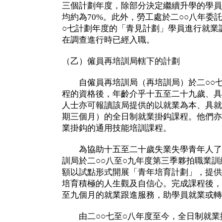
三個計劃年度，除部分決定繼續升學的學員
均約為70%。此外，勞工處於二○○八年委
○七計劃年度的「青見計劃」學員進行就業
在調查進行時已經入職。
（乙）僱員再培訓局轄下的計劃
自僱員再培訓局（再培訓局）於二○○七
程的資格後，年齡介乎十五至二十九歲、具
人士亦可報讀該局提供的以就業為本、具就
期三個月）的全日制就業掛鈎課程。他們亦
業掛鈎的通用技能培訓課程。
為協助十五至二十歲失業失學青年人了
訓局於二○○八至○九年度第三季夥拍職業訓練
額以試點形式開展「青年培育計劃」，提供
培育積極的人生觀及自信心。完成課程後，
至九個月的就業跟進服務，助學員就業或轉
由二○○七至○八年度至今，全日制就業