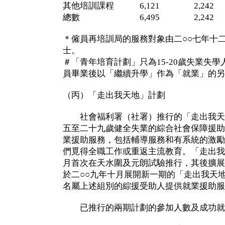
其他培訓課程 6,121 2,242
總數 6,495 2,242 
＊僱員再培訓局的服務對象由二○○七年十二月
士。
＃「青年培育計劃」只為15-20歲失業失
員畢業後以「繼續升學」作為「就業」的另
（丙）「走出我天地」計劃
社會福利署（社署）推行的「走出我天
五至二十九歲健全失業的綜合社會保障援助
業援助服務，包括輔導服務和有系統的激勵
們覓得全職工作或重返主流教育。「走出我
月首次在天水圍及元朗試驗推行，其後擴展
於二○○九年十月展開新一期的「走出我天
名屬上述組別的綜援受助人提供就業援助服
已推行的兩期計劃的參加人數及成功就