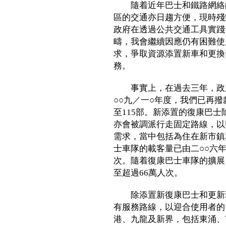
隨着近年巴士和鐵路網絡的
區的交通亦日趨方便，現時殘
政府在透過公共交通工具實踐
疇，我會繼續因應仍有困難使
求，爭取資源添置新車和更換
務。
事實上，在過去三年，政府
○○九／一○年度，我們已再
至115部。新添置的復康巴
亦會被調派行走固定路線，以
需求，當中包括為住在新市鎮
士車隊的載客量已由二○○六年
次。隨着復康巴士車隊的擴展
至超過66萬人次。
除添置新復康巴士和更新現
有服務路線，以迎合使用者的
港、九龍及新界，包括東涌、