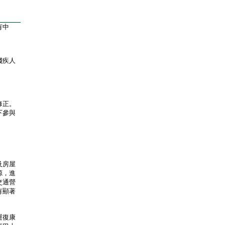
有中
殘疾人
修正。
下參與
及房屋
源，進
交通營
有顯著
運復康