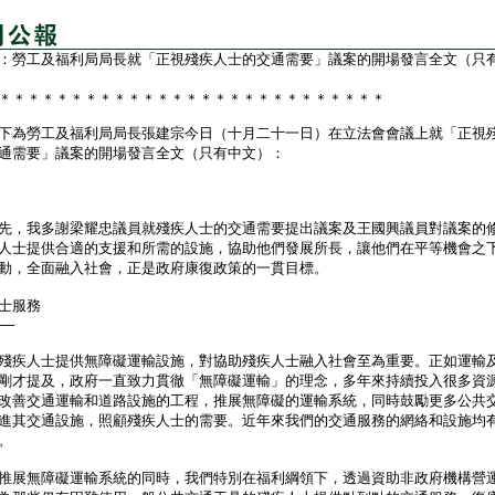
：勞工及福利局局長就「正視殘疾人士的交通需要」議案的開場發言全文（只
＊＊＊＊＊＊＊＊＊＊＊＊＊＊＊＊＊＊＊＊＊＊＊＊＊＊＊
為勞工及福利局局長張建宗今日（十月二十一日）在立法會會議上就「正視
通需要」議案的開場發言全文（只有中文）：
，我多謝梁耀忠議員就殘疾人士的交通需要提出議案及王國興議員對議案的
人士提供合適的支援和所需的設施，協助他們發展所長，讓他們在平等機會之
動，全面融入社會，正是政府康復政策的一貫目標。
士服務
──
疾人士提供無障礙運輸設施，對協助殘疾人士融入社會至為重要。正如運輸
剛才提及，政府一直致力貫徹「無障礙運輸」的理念，多年來持續投入很多資
改善交通運輸和道路設施的工程，推展無障礙的運輸系統，同時鼓勵更多公共
進其交通設施，照顧殘疾人士的需要。近年來我們的交通服務的網絡和設施均
。
展無障礙運輸系統的同時，我們特別在福利綱領下，透過資助非政府機構營