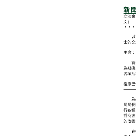
立法會
文）
＊＊＊
以下
士的交
主席：
首先
為殘疾
各項活
復康巴
────
為殘
局局長
行各種
辦商改
的改善
在推