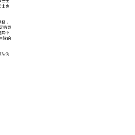
康巴士
巴士也
服務，
萬元購買
時其中
車隊的
訂法例