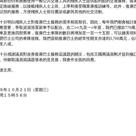
為那些仍有困難使用一般公共交通工具的殘疾人士提供點到點的交通服務。復
定路線服務，以接載殘疾人士上班、上學和接受職業康復訓練等。此外，復康
話預約服務，方便殘疾人士前往覆診或參與其他的社交活動。
分明白殘疾人士對復康巴士服務的需求相當殷切。因此，每年我們都會檢討
應需要，爭取資源添置新車予以配合。在二○○九至一○年度，我們已撥款770
車及更換四部舊車，復康巴士車隊的數目將增加至一百一十五部，可以媲美現
營巴士公司的車隊規模。我們資助復康巴士的經常性開支亦達到3,700萬元，佔
支八成。
分感謝議員對改善復康巴士服務這議題的關注，包括王國興議員剛才提到修
。待聽取議員就議題發表的意見後，我會作全面的回應。
主席。
９年１０月２１日（星期三）
間１５時５６分