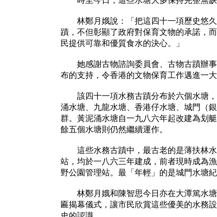
時至今日，這些水塘大多保持完整無缺
林鄭月娥說：「把這四十一項歷史悠久
蹟，不但彰顯了政府對保育文物的承諾，而
民提供可靠和優質食水的決心。」
她感謝古物諮詢委員會、古物古蹟辦事
布的支持，令香港的文物保育工作邁進一大
該四十一項水務古蹟分布於六個水塘，
涌水塘、九龍水塘、香港仔水塘、城門（銀
群。黃泥涌水塘自一九八六年起改建為划艇
餘五個水塘則仍然繼續運作。
這些水務古蹟中，最古老的是薄扶林水
站，均於一八六三年建成，前者現時成為漁
野公園管理站。最「年輕」的是城門水塘紀
林鄭月娥和陳智思今日亦在大潭篤水塘
匾揭幕儀式，讓市民欣賞這些優美的水務設
史的認識。