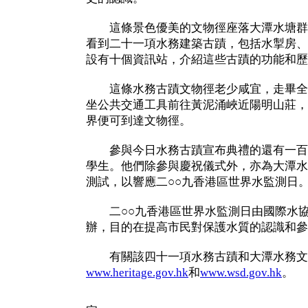
這條景色優美的文物徑座落大潭水塘群
看到二十一項水務建築古蹟，包括水掣房、
設有十個資訊站，介紹這些古蹟的功能和歷
這條水務古蹟文物徑老少咸宜，走畢全
坐公共交通工具前往黃泥涌峽近陽明山莊，
界便可到達文物徑。
參與今日水務古蹟宣布典禮的還有一百
學生。他們除參與慶祝儀式外，亦為大潭水
測試，以響應二○○九香港區世界水監測日
二○○九香港區世界水監測日由國際水協
辦，目的在提高市民對保護水質的認識和參
有關該四十一項水務古蹟和大潭水務文
www.heritage.gov.hk
和
www.wsd.gov.hk
。