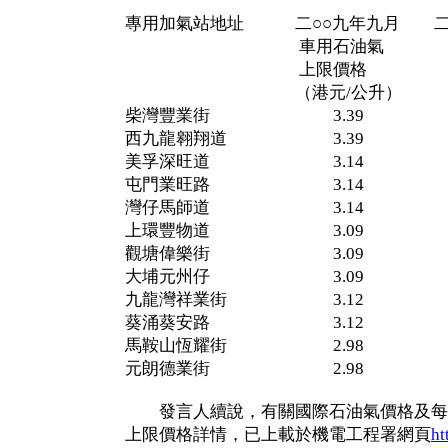
專用加氣站地址 二○○九年九月 二
車用石油氣 車用
上限價格 上限
（港元/公升） (港元
柴灣豐業街 3.39 3
西九龍翱翔道 3.39 3
美孚深旺道 3.14 3
屯門業旺路 3.14 3
灣仔馬師道 3.14 3
上環豐物道 3.09 3
觀塘偉樂街 3.09 3
大埔元州仔 3.09 3
九龍灣祥業街 3.12 3
葵涌葵安路 3.12 3
馬鞍山恆耀街 2.98 3
元朗德業街 2.98 3
發言人續說，有關國際石油氣價格及每
上限價格詳情，已上載於機電工程署網頁
ht