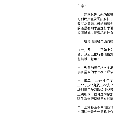
主席：
建立數碼共融的知識型
可利用資訊及通訊科技
發展為數碼共融的知識
的確是有助學生進行學
多項措施，把資訊科技
現分項回答吳議員提
（一）及（二）正如上
習。政府已推行各項措
包括以下數項：
＊ 教育局每年均向全
供有需要的學生在下課
＊ 繼二○○五至○七年
二○○八／○九及二○○
計劃適用於領取綜援或
上網服務，並可選擇參
環保署會密切留意有關
＊ 全港各區不同地點
六間綜合青少年服務中