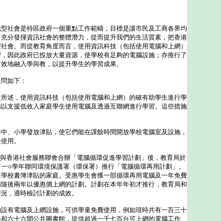
社會是特區政府一個重點工作範疇，目標是讓市民及工商各界均
，充分發揮資訊社會的整體潛力，從而提升我們的生活質素，把香港
型社會。而從教育角度而言，使用資訊科技（包括使用電腦和上網）
習，因此政府已投放大量資源，使學校有足夠的電腦設施；亦推行了
有效地融入學與教，以提升學生的學習成果。
問如下：
文所述，使用資訊科技（包括使用電腦和上網）的確有助學生進行學
施以支援低收入家庭學生使用電腦及透過互聯網進行學習。這些措施
港中、小學發放津貼，使它們能在課餘時間開放學校電腦室及設施，
後使用。
度與香港社會服務聯會合辦「電腦循環促進學習計劃」後，教育局於
九／一○學年聯同環境保護署（環保署）推行「電腦循環再用計劃」。
獲學校書簿津貼的家庭。受惠學生會獲一部循環再用電腦及一年免費
加隨後兩年以優惠價上網的計劃。計劃在本年年初才推行，教育局和
情況，適時檢討計劃的成效。
均設有電腦及上網設施，可供學童免費使用，例如現時共有一百三十
心和六十六間公共圖書館，提供超過一千七百台可上網的電腦工作