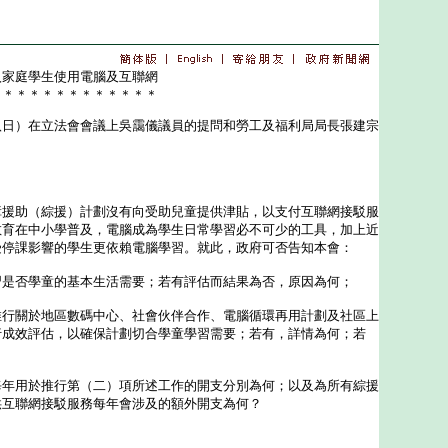
入家庭學生使用電腦及互聯網
＊＊＊＊＊＊＊＊＊＊＊＊＊
）在立法會會議上吳靄儀議員的提問和勞工及福利局局長張建宗
助（綜援）計劃沒有向受助兒童提供津貼，以支付互聯網接駁服
教育在中小學普及，電腦成為學生日常學習必不可少的工具，加上近
受停課影響的學生更依賴電腦學習。就此，政府可否告知本會：
習是否學童的基本生活需要；若有評估而結果為否，原因為何；
推行關於地區數碼中心、社會伙伴合作、電腦循環再用計劃及社區上
行成效評估，以確保計劃切合學童學習需要；若有，詳情為何；若
每年用於推行第（二）項所述工作的開支分別為何；以及為所有綜援
供互聯網接駁服務每年會涉及的額外開支為何？