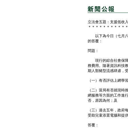
立法會五題：支援低收
＊＊＊＊＊＊＊＊＊＊
以下為今日（七月八日
的答覆：
問題：
現行的綜合社會保障援
務費用。隨著資訊科技
期人類豬型流感肆虐，
（一）有否評估上網學
（二）當局有否就現時
網服務等方面的工作進
否，原因為何；及
（三）過去五年，政府
受助兒童添置電腦和提
答覆：