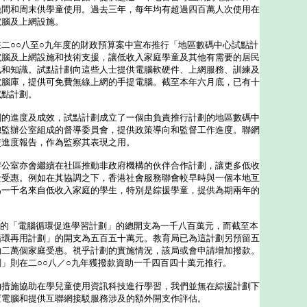
晚間和周末供學童使用。過去三年，每年均有超過四百萬人次使用在
電腦及上網設施。
二○○八至○九年度的財政預算案中宣布推行「地區數碼中心試點計
電腦及上網設施和技術支援，讓低收入家庭學童及其他有需要的居民
訊和知識。試點計劃向這些人士提供電腦軟硬件、上網服務、訓練及
電腦庫，提供可免費無線上網的手提電腦。截至本年六月底，已有十
試點計劃。
劃的進度及成效，試點計劃成立了一個由負責推行計劃的地區數碼中
總監辦公室組成的督導委員會，提供政策導向和監督工作進度。聯網
交進度報告，作為監察其表現之用。
辦公室亦會繼續在社區推動非政府機構的伙伴合作計劃，讓更多低收
士受惠。例如在其協調之下，香港社會服務聯會較早時與一個本地互
為一千名來自低收入家庭的學生，特別是綜援學童，提供為期兩年的
度的「電腦循環促進學習計劃」的總開支為一千八百萬元，而截至本
循環再用計劃」的開支為五百五十萬元。教育局已為這計劃另預留五
約二萬個家庭受惠。視乎計劃的實施情況，該局或會申請增加撥款。
」則在二○○八／○九年獲撥款資助一千四百四十萬元推行。
施協助在學兒童使用資訊科技進行學習，我們並無在綜援計劃下
置電腦和提供互聯網接駁服務涉及的額外開支作評估。