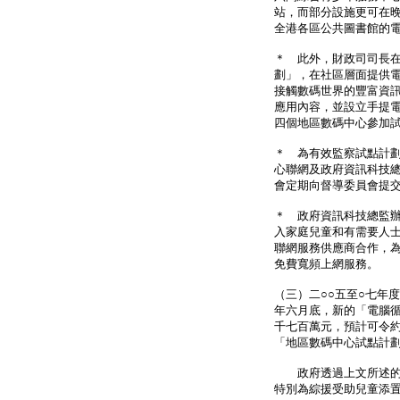
站，而部分設施更可在
全港各區公共圖書館的
＊ 此外，財政司司長在
劃」，在社區層面提供
接觸數碼世界的豐富資
應用內容，並設立手提
四個地區數碼中心參加
＊ 為有效監察試點計
心聯網及政府資訊科技
會定期向督導委員會提
＊ 政府資訊科技總監
入家庭兒童和有需要人
聯網服務供應商合作，
免費寬頻上網服務。
（三）二○○五至○七年
年六月底，新的「電腦
千七百萬元，預計可令
「地區數碼中心試點計劃
政府透過上文所述的措
特別為綜援受助兒童添