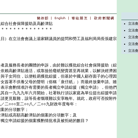
取綜合社會保障援助及高齡津貼
立法
＊＊＊＊＊＊＊＊＊＊＊＊＊＊
立法
立法
）在立法會會議上湯家驊議員的提問和勞工及福利局局長張建宗
立法
立法
及服務長者的團體的申訴，由於難以獲批綜合社會保障援助（綜
迫依賴高齡津貼過活，或靠撿拾廢紙變賣甚至再就業，以解決經濟困
了與子女同住，以便較易獲批綜援，但基於中國人顧存面子的心理因
子女簽署不供養父母的聲明（俗稱「衰仔紙」）而最終放棄申請。雖
曾表示會酌情准許有需要的長者獨立申請綜援（獨立申請），但他們
尤其自一九九九年六月開始，社署執行須以家庭為單位提出綜援申請
申請更見艱難，該等長者慨嘆難以安享晚年。就此，政府可否按附件
／二○○○至二○○八／二○○九財政年度每年：
個案的分項數字；
齡津貼或高額高齡津貼的個案的分項數字；及
者獨立申請綜援的個案獲酌情批准及被拒絕的數目？