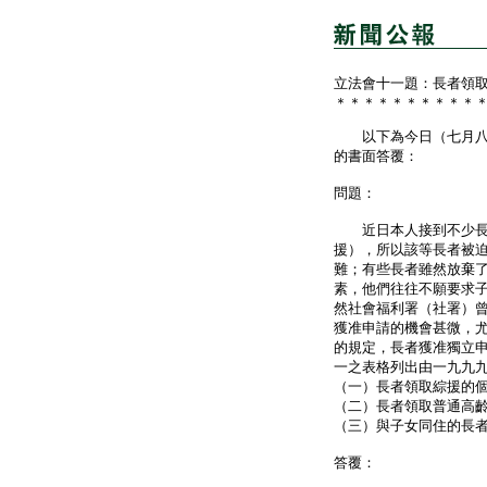
立法會十一題：長者領
＊＊＊＊＊＊＊＊＊＊
以下為今日（七月八日
的書面答覆：
問題：
近日本人接到不少長者
援），所以該等長者被
難；有些長者雖然放棄
素，他們往往不願要求
然社會福利署（社署）
獲准申請的機會甚微，
的規定，長者獲准獨立
一之表格列出由一九九九
（一）長者領取綜援的
（二）長者領取普通高
（三）與子女同住的長
答覆：