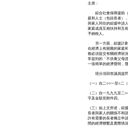
主席：
綜合社會保障援助（綜
庭和人士（包括長者）
與家人同住的綜援申請
家庭成員互相扶持和互
予納稅人。
另一方面，綜援計劃屬
在經濟上有困難的家庭
都必須提交有關經濟狀
常提到的「不供養父母
一張簡單的經濟聲明，
現分項回答議員提問
（一）自二○○一至○二
（二）自一九九九至二○
字及金額見附件四。
（三）如上文所述，綜
長者與家人的關係不和
許有需要的長者獨立申
間的經濟聯繫及實際情