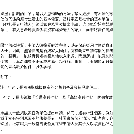
援）計劃的目的，是以入息補助的方法，幫助經濟上有困難的家
，使他們能夠應付生活上的基本需要。基於家庭是社會的基本單位，
人（包括長者申請人）須以家庭為單位提出申請。這項規定旨在鼓勵
相幫助，有入息者應負責供養沒有經濟能力的家人，而非將責任轉嫁
非供款性質，申請人須接受經濟審查，以確保綜援用作幫助真正
和人士。因此，無論長者是否與家人同住，所有獨立申請綜援的長者
況的「聲明」，以核實長者有否其他收入來源。問題所指，以及坊間
證明書」，其名稱並不正確亦容易引起誤解。事實上，有關規定只是
聲明的表格載於附件二以供參考。
如下：
（註）年起，長者領取綜援個案的分類數字及金額見附件三。
○○年起，長者領取「普通高齡津貼」及「高額高齡津貼」的個案數
援申請人一般須以家庭為單位提出申請。然而，遇有特殊個案，例如
諧或子女有特別原因不能供養長者，社署會按個別情況作出考慮，容
請綜援。社署職員一般都需要會見這些申請人及其子女以核實他們之
況。