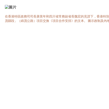
在香港特區政務司司長唐英年和四川省常務副省長魏宏的見證下，香港特
茂縣段」（綿茂公路）項目交換《項目合作安排》的文本。 圖示政制及