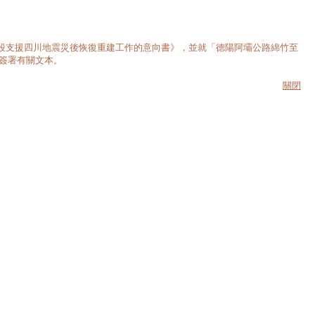
段支援四川地震災後恢復重建工作的意向書》，並就「德陽阿壩公路綿竹至
）簽署有關文本。
關閉