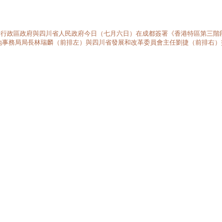
別行政區政府與四川省人民政府今日（七月六日）在成都簽署《香港特區第三階
內地事務局局長林瑞麟（前排左）與四川省發展和改革委員會主任劉捷（前排右