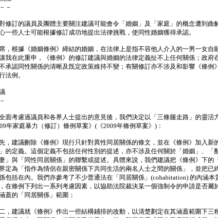
－－
修訂的議員及團體主要關注建議可能會令「婚姻」及「家庭」的概念遭到曲
心一些人士可能根據修訂成功地提出法律挑戰，使同性婚姻獲得承認。
，根據《婚姻條例》締結的婚姻，在法律上是指不容他人介入的一男一女自
讓我在此重申，《條例》的修訂建議與婚姻的法律定義扯不上任何關係；政府
不承認同性關係的清晰及旣定政策維持不變；有關修訂亦不涉及和影響《條例
行法例。
議
－
面考慮過議員和各界人士提出的意見後，我們決定以「三條腿走路」的靈活
009年家庭暴力（修訂）條例草案》(《2009年條例草案》)：
先，建議刪除《條例》現行只針對異性同居關係的條文，並在《條例》加入新
」的定義。這個定義不包括任何性別的提述，亦不涉及任何關於「婚姻」、「
妻」與「同性同居關係」的聯繫或提述。具體來說，我們建議把《條例》下的
界定為「指作為情侶在親密關係下共同生活的兩名人士之間的關係」，並把已
係包括在內。我們亦參考了不少普通法在「同居關係」(cohabitation) 的內涵
，在條例下列出一系列考慮因素，以協助法院裁決某一個強制令的申請是否屬
涵蓋的「同居關係」範圍；
二，建議就《條例》作出一些結構鋪排的改動，以清楚劃定在其涵蓋範圍下三