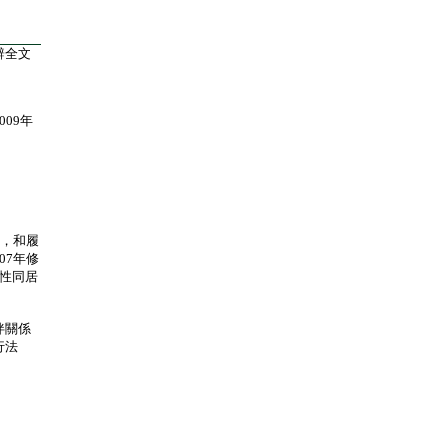
辭全文
09年
，和履
07年修
同性同居
伴關係
行法