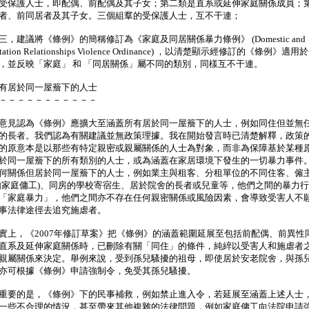
受保護人士，即配偶、前配偶及其子女；第二類是直系或延伸家庭關係成員；
者、前同居者及其子女。三個組羣的受保護人士，互不干連；
三，建議將《條例》的簡稱修訂為《家庭及同居關係暴力條例》 (Domestic and
itation Relationships Violence Ordinance) ，以清楚顯示經修訂的《條例》適
，並反映「家庭」 和 「同居關係」屬不同的類別，同樣互不干連。
有居於同一屋簷下的人士
－－－－－－－－－－－
見認為《條例》應擴大至涵蓋所有居於同一屋簷下的人士，例如同住但並無
的長者。我們認為有關建議並無政策理據。我在開始發言時已清楚解釋，政策
的原意本是以那些有特定親密或親屬關係的人士為對象，而非為保障基於某種
於同一屋簷下的所有類別的人士，或為涵蓋在家居環境下發生的一切暴力事件
何關係但居於同一屋簷下的人士，例如業主與租客、分租單位的不同住客、僱
如家庭傭工)、同房的學校寄宿生、居於院舍的長者或兒童等，他們之間的暴力
「家庭暴力」，他們之間亦不存在任何親密關係或風險因素，會導致受害人不
事法律途徑去追究施虐者。
，《2007年修訂草案》把《條例》的涵蓋範圍延展至包括前配偶、前異性
直系及延伸家庭關係時，已刪除有關「同住」的條件，純綷以受害人和施虐者
親屬關係來決定。舉例來說，受到孫兒騷擾的祖母，即使居於安老院舍，與孫
亦可根據《條例》申請強制令，免受其孫兒騷擾。
要的是，《條例》下的民事補救，例如禁止進入令，若延展至涵蓋上述人士
一些不合理的情況，甚至帶來其他複雜的法律問題，例如家庭傭工向法院申請