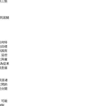
第三類
用於同居關
任何特
的目標
原因而
。這些
主與僱
行為從來
願意循
同居者
之間的
兒分開
，可能
強制