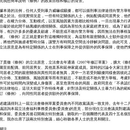
我想簡單說明《條例》的政策目標和修訂的背景。
本港的法例，任何人受到暴力威嚇或騷擾，都可以循刑事法律途徑向警方舉
繩之於法。但現實情況是，一些有特定關係的人士，例如配偶或同居男女，他
密，在權力分佈、互動模式，以至風險因素方面都比較特殊，一旦出現暴力行
往礙於彼此間千絲萬縷的感情關係、或因為害怕失去家庭經濟支柱、或為了顧
等，有許許多多的憂慮及顧慮，不願意或不敢向警方舉報，因而無法在刑事框
者。《條例》正正就是要針對這種獨特情況，為這類有親密關係人士額外提供
，將他們與施虐者暫時分隔，讓雙方有時間及空間去冷靜解決問題。由此可見
立法原意是為有特定關係的人士在刑事保障之外提供額外的民事保障，使他們
徹《條例》的立法原意，立法會去年通過《2007年修訂草案》，擴大《條
圍至前配偶、前同居男女、其他直系和延伸家庭成員。當時的討論令大家注意
同居者之間的親密關係與異性同居者無異，其中一方若受到騷擾同樣會因彼此
力分佈、互動關係、風險因素等而有所顧忌，不願意或不敢向警方舉報。考慮
件可於短時間內演變成人身傷害，甚至危害性命的局面，政府同意在「不承認
的法律地位」這項大前提下作特殊考慮，針對涉及特定關係人士暴力行為的範
訂《條例》，向同性同居者提供額外的民事保障。
建議得到上一屆立法會條例草案委員會內不同政黨議員一致支持。去年十二
議諮詢本屆立法會福利事務委員會(委員會)的意見，部分現任立法會議員對建
和保留。委員會其後召開兩次特別會議，聽取約一百個團體代表及四十五名個
見。我亦出席了該兩次特別會議，細心聆聽各界人士的意見和關注。
關注