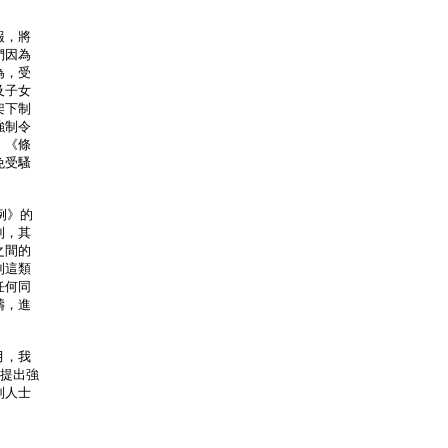
報，將
們因為
為，受
及子女
架下制
強制令
，《條
免受騷
例》的
到，其
之間的
到這類
任何同
疇，進
月，我
議提出強
別人士