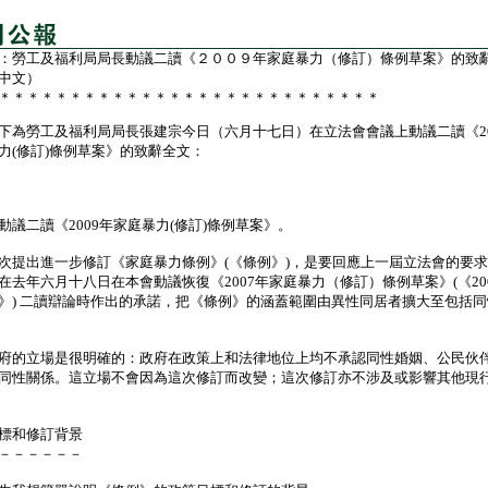
：勞工及福利局局長動議二讀《２００９年家庭暴力（修訂）條例草案》的致
中文）
＊＊＊＊＊＊＊＊＊＊＊＊＊＊＊＊＊＊＊＊＊＊＊＊＊＊＊
勞工及福利局局長張建宗今日（六月十七日）在立法會會議上動議二讀《20
力(修訂)條例草案》的致辭全文：
二讀《2009年家庭暴力(修訂)條例草案》。
出進一步修訂《家庭暴力條例》(《條例》)，是要回應上一屆立法會的要求
在去年六月十八日在本會動議恢復《2007年家庭暴力（修訂）條例草案》(《20
》) 二讀辯論時作出的承諾，把《條例》的涵蓋範圍由異性同居者擴大至包括
的立場是很明確的：政府在政策上和法律地位上均不承認同性婚姻、公民伙
同性關係。這立場不會因為這次修訂而改變；這次修訂亦不涉及或影響其他現
標和修訂背景
－－－－－－