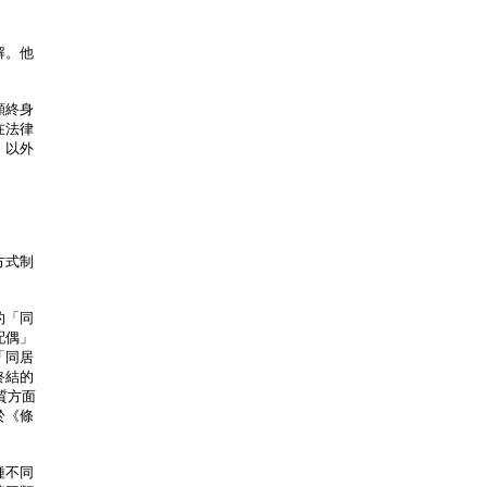
解。他
願終身
在法律
》以外
方式制
的「同
配偶」
「同居
終結的
本質方面
於《條
種不同