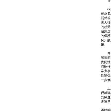
首先
根據
施虐者
關係親
害人往
的感受
裁施虐
的保護
例》的
擾。
為了貫
涵蓋範
實同性
特殊權
暴力事
性關係
一步修
上述
們就建
烈關注
表達意
團體的