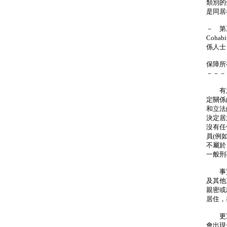
類別的
是同居
－ 第
Cohab
係人士
保障所
－－－
有意
定關係
和立法
決定居
沒有任
員(例
不屬於
一般刑
事實上
及其他
親密或
居住，
更重
會出現