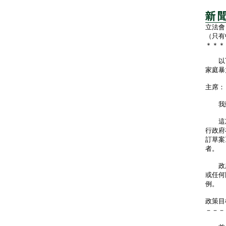
立法會
（只有
＊＊＊
以下為
家庭暴
主席：
我動議
這次提
行政府
訂草案
者。
政府
或任何
例。
政策目
－－－