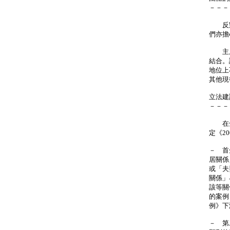
－－－
反對
們亦擔
主席
結合。
地位上
其他現
立法建
－－－
在全
定《2
－ 首
居關係
或「夫
關係」
該等關
的案例
例》下
－ 第