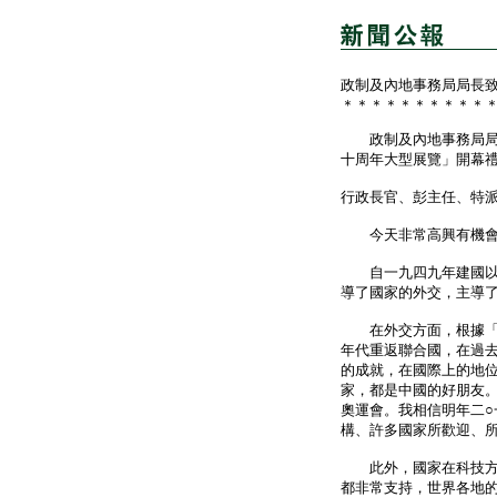
政制及內地事務局局長
＊＊＊＊＊＊＊＊＊＊
政制及內地事務局局長
十周年大型展覽」開幕
行政長官、彭主任、特
今天非常高興有機會和
自一九四九年建國以來
導了國家的外交，主導
在外交方面，根據「和
年代重返聯合國，在過
的成就，在國際上的地
家，都是中國的好朋友。
奧運會。我相信明年二○
構、許多國家所歡迎、
此外，國家在科技方面
都非常支持，世界各地