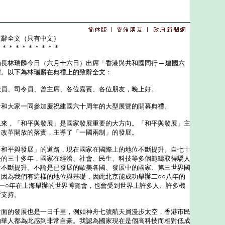
致辭全文（只有中文）
＊＊＊＊＊＊＊＊＊＊
林瑞麟今日（六月十六日）出席「香港與共和國同行 ─ 建國六
禮。以下為林瑞麟在典禮上的致辭全文：
派員、司令員、曾主席、各位嘉賓、各位朋友，晚上好。
大家一同參加慶祝建國六十周年的大型展覽的開幕典禮。
，「和平與發展」是國家發展重要的大方向。「和平與發展」主
了改革開放的落實，主導了「一國兩制」的發展。
平與發展」的道路，現在國家在國際上的地位不斷提升。自七十
去的三十多年，國家在經濟、社會、民生、科技等多個範疇取得驕人
位不斷提升。不論是已發展的歐美各國、發展中的國家、第三世界國
因為我們有這樣的地位與基礎，因此北京能成功舉辦二○○八年的
一○年在上海舉辦的世界博覽會，也會受到世界上許多人、許多機
所支持。
的發展也是一日千里，例如神舟七號航天員漫步太空，香港市民
的華人都為此感到非常自豪。我認為國家現在是個高科技而相對低成