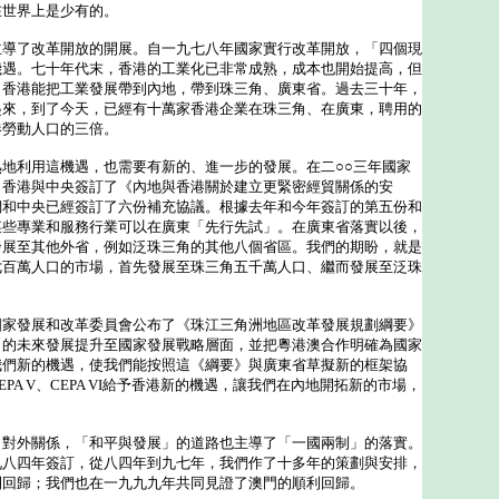
在世界上是少有的。
了改革開放的開展。自一九七八年國家實行改革開放，「四個現
機遇。七十年代末，香港的工業化已非常成熟，成本也開始提高，但
，香港能把工業發展帶到內地，帶到珠三角、廣東省。過去三十年，
起來，到了今天，已經有十萬家香港企業在珠三角、在廣東，聘用的
港勞動人口的三倍。
利用這機遇，也需要有新的、進一步的發展。在二○○三年國家
，香港與中央簽訂了《內地與香港關於建立更緊密經貿關係的安
們和中央已經簽訂了六份補充協議。根據去年和今年簽訂的第五份和
某些專業和服務行業可以在廣東「先行先試」。在廣東省落實以後，
發展至其他外省，例如泛珠三角的其他八個省區。我們的期盼，就是
七百萬人口的市場，首先發展至珠三角五千萬人口、繼而發展至泛珠
發展和改革委員會公布了《珠江三角洲地區改革發展規劃綱要》
角的未來發展提升至國家發展戰略層面，並把粵港澳合作明確為國家
我們新的機遇，使我們能按照這《綱要》與廣東省草擬新的框架協
PA V、CEPA VI給予香港新的機遇，讓我們在內地開拓新的市場，
外關係，「和平與發展」的道路也主導了「一國兩制」的落實。
九八四年簽訂，從八四年到九七年，我們作了十多年的策劃與安排，
利回歸；我們也在一九九九年共同見證了澳門的順利回歸。