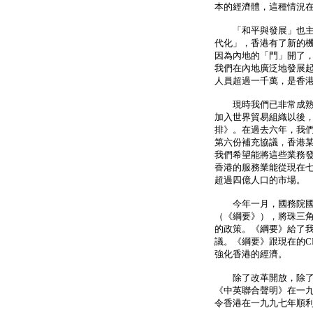
本的經濟體，這種情況
「和平與發展」也主導
代化」，香港有了新的
因為內地的「門」開了
我們在內地廣泛地發展
人員超過一千萬，是香
現時我們已非常成熟地
加入世界貿易組織以後
排》。在過去六年，我
第六份補充協議，香港
我們希望能將這些業務
香港的服務業能從現在
超過四億人口的市場。
今年一月，國務院國家
（《綱要》），將珠三
的政策。《綱要》給了
議。《綱要》跟現在的CE
強化香港的經濟。
除了改革開放，除了對
《中英聯合聲明》在一
令香港在一九九七年順