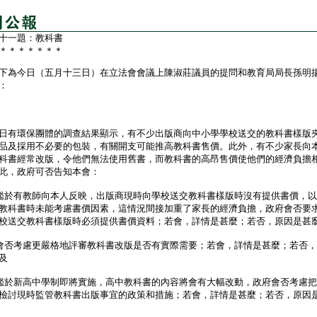
十一題：教科書
＊＊＊＊＊＊＊
為今日（五月十三日）在立法會會議上陳淑莊議員的提問和教育局局長孫明
：
有環保團體的調查結果顯示，有不少出版商向中小學學校送交的教科書樣版
品及採用不必要的包裝，有關開支可能推高教科書售價。此外，有不少家長向
科書經常改版，令他們無法使用舊書，而教科書的高昂售價使他們的經濟負擔
此，政府可否告知本會：
 鑑於有教師向本人反映，出版商現時向學校送交教科書樣版時沒有提供書價，
教科書時未能考慮書價因素，這情況間接加重了家長的經濟負擔，政府會否要
校送交教科書樣版時必須提供書價資料；若會，詳情是甚麼；若否，原因是甚
 會否考慮更嚴格地評審教科書改版是否有實際需要；若會，詳情是甚麼；若否
及
 鑑於新高中學制即將實施，高中教科書的內容將會有大幅改動，政府會否考慮
檢討現時監管教科書出版事宜的政策和措施；若會，詳情是甚麼；若否，原因