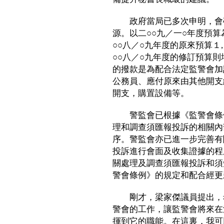
政府當局已多次申明，會確
源。以二○○九／一○年度預
○○八／○九年度的原來預算１
○○八／○九年度的修訂預算
的撥款是為配合法定監警會加
公務員、應付原來由其他開支
開支，購置設備等。
警監會已根據《監警會條例
理和調查須匯報投訴的相關內
序。警監會亦已進一步完善有
投訴進行會面及收集證據的程
關處理及調查須匯報投訴和須
警會條例》的規定和配合經更
剛才，梁家傑議員提出，希
警會的工作，讓監警會將來在
揮到它的職能。在這裏，我可