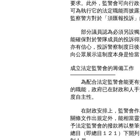
要求。此外，監警會可向行政
可為執行它的法定職能而披露
監察警方對於「須匯報投訴」
部分議員認為必須另設獨立
能確保對於警隊成員的投訴得
亦有信心，投訴警察制度日後
向公眾展示這制度本身是恰當
成立法定監警會的籌備工作
────────────
為配合法定監警會能更有效
的職能，政府已在財政和人手
度自主性。
在財政安排上，監警會作為
關條文作出規定外，能相當靈
予法定監警會的撥款將以整筆
總目（即總目１２１）下開列