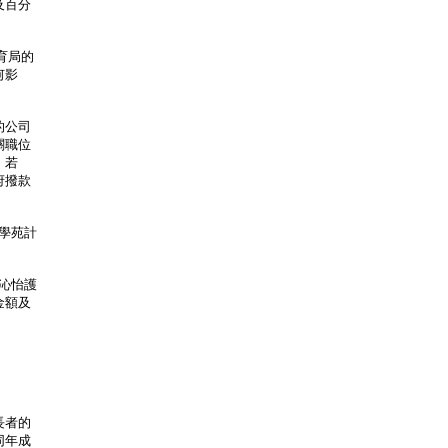
及百分
育局的
何影
的公司
關職位
；若
府撥款
學苑計
沁怡護
金額及
長者的
同年成