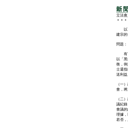
立法會
＊＊＊
以下
建宗的
問題：
有市
以「黑
衡，例
士還指
送利益
（一）
會，將
（二）
議紀錄
會議的
理據，
若否，