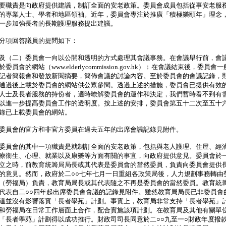
要職責是向政府提供建議，制訂全面的安老政策。委員會成員包括從事安老服
的專業人士、學者和地區領袖。近年，委員會專注於推廣「積極樂頤年」理念
一步加強長者的長期護理服務提出建議。
項回答議員的提問如下：
及（二）委員會一向以公開和透明的方式處理其會議事務。在會議舉行前，會
委員會的網站（www.elderlycommission.gov.hk）﹔在會議結束後，委員會
記者簡報會和發放新聞摘要，簡佈會議的討論內容。至於委員會的會議記錄，
通過後上載於委員會的網站供公眾參閱。透過上述的措施，委員會已提供有效
人士及長者服務的持份者，適時暸解委員會的運作和決定，我們暫時看不到有
以進一步提高委員會工作的透明度。按上述的安排，委員會第五十二次至五十
錄已上載委員會的網站。
委員會的官方和非官方委員在過去五年的出席會議記錄見附件。
委員會的其中一項職責是就制訂全面的安老政策，包括與老人護理、住屋、經
療衞生、心理、就業以及康樂等方面有關的事宜，向政府提供意見。委員會於
立之時，前教育統籌局局長或其代表是委員會的當然委員，負責向委員會提供
的意見。然而，政府於二○○七年七月一日重組各政策局後，人力規劃事務轉由
（勞福局）負責，教育局局長或其代表隨之不再是委員會的當然委員。教育統
代表自二○○四年起出席委員會會議的記錄見附件。雖然教育局局長已非委員會
這並沒有影響落實「長者學苑」計劃。事實上，教育局非常支持「長者學苑」
和勞福局在日常工作層面上合作，配合實施該項計劃。在教育局及其他有關單
「長者學苑」計劃得以成功推行。財政司司長同意於二○○九至一○財政年度撥