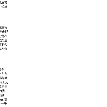
務及其
，並就
議議程
一般會即
則會在
的渠道
需要公
六次會
濟保
一九九
長者就
勞工及
籌局局
的委
計劃，
位的支
款一千