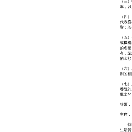
（三）
率，以
（四）
代表從
響；若
（五）
或機構
的名稱
有，請
的金額
（六）
劃的相
（七）
養院的
批出的
答覆：
主席：
特區
生活質