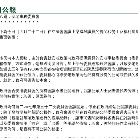
八題：安老事務委員會
＊＊＊＊＊＊＊＊＊＊
為今日（四月二十二日）在立法會會議上梁國雄議員的提問和勞工及福利局
書面答覆：
民向本人反映，由於負責就安老政策向政府提供意見的安老事務委員會（委
箱作業」方式運作，毫無透明度可言，加上部分委員經常缺席會議，以致安老
如過去五年便有19,006位長者在輪候資助護理安老院及護養院宿位期間離世。
稱委員會欠缺公信力，委員精心引導安老政策向他們持有股份的公司或任職的
。就此，政府可否告知本會：
政府會否安排委員會的所有會議今後公開進行，並讓公眾人士及團體代表旁聽
於何時實施；若否，原因為何；
政府為何自二○○七年第五十二次委員會會議開始，停止在政府網站公開該委員
；除了發放簡短的新聞公報外，政府會否立即在政府網站公開委員會過去三年
紀錄（包括就每項政策進行的投票紀錄），讓市民查閱及瞭解各委員在討論時
以及委員會採用「歡迎」或「欣悉」等用語的依據；若會，將於何時作出有關
原因為何，是否有不可公開的秘密；