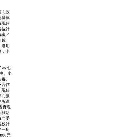
策向政
角度就
有現任
買位計
協議／
的數
」適用
益，申
○○七
中、小
內容、
及合作
。現任
準而獲
校所獲
者實現
相關活
校向委
院校計
中一所
000元