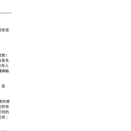
局長張
員會）
政策失
該等人
機構輸
；若
會的會
的所有
所持的
安排；