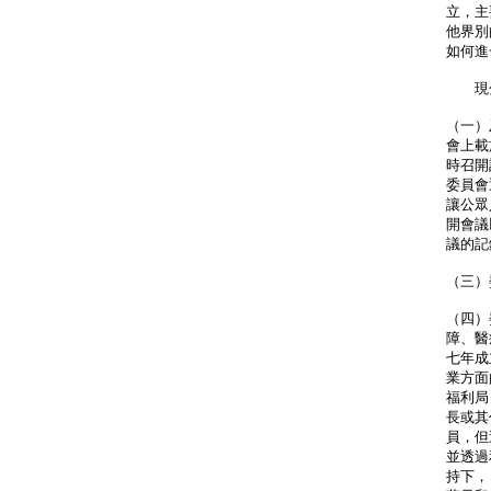
立，主
他界別
如何進
現分
（一）
會上載於
時召開
委員會
讓公眾
開會議
議的記
（三）
（四）
障、醫
七年成
業方面
福利局
長或其
員，但
並透過
持下，