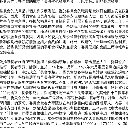
各界合作，共同贊助成立「長者學苑發展基金」，以支持計劃的長遠發展。
委員會的成員是以個人身份獲委任。鑑於委員會的職責是就制訂全面的安老政
意見，因此，委員會的成員亦包括一些從事安老服務的人士，他們可從業界的
的事宜提供意見。根據勞福局和社會福利署（社署）所有資料，在過去五年，
會委員或前委員是社署津助機構的僱員、合約安老院舍的營辦者或參與「改善
私營安老院舍的營辦者。鑑於社署會按個別服務的客觀標準去審批撥款和服務
而委員會並沒有參與，因此上述委員的身份並無影響社署向有關機構發放撥款
及和個別機構簽訂服務協議／合約的決定。此外，政府的「一層申報利益制度
會。當委員預見會議處理的事項會構成利益衝突，委員便須向會議主席申報利
記錄在案。
為推動長者終身學習以發揮「積極樂頤年」的精神，活出豐盛人生，委員會於二
推行「長者學苑」計劃，並於二○○七年二月和二○○八年六月兩度公開邀請全港
福機構合作，申請成立「長者學苑」。委員會就各學校在其計劃內建議的課程
學校設施、學校每週開放予長者學習的時數、配合推行長幼共融理念的措施以
構提供長者服務的經驗等各方面作出評審，然後決定是否批准申請和撥款數目
副主席任職的大專院校所屬的教育機構轄下共有四間中、小學根據上述評審標
0,000元成立「長者學苑」，與同期獲批准成立「長者學苑」的其他四十二間學
一致。委員會亦於二○○七年年底邀請各大專院校參與「長者學苑」計劃，為長
學讀書」的夢想。委員會就各大專院校在其計劃書內建議的課程形式、內容、
額等方面作出評審，然後決定是否批准申請和撥款數目。至今共有七所大專院
交了計劃書，而委員會根據上述評審標準已批准這七所院校的申請，並根據各
模及年期而決定撥款的數目。現任委員會副主席任職的大專院校為獲批准的其
二○○七至○八年起的三個財政年度，分別獲撥款100,000元、175,000元及150,