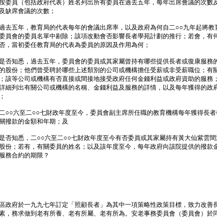
按委員（包括政府代表）姓名列出所有委員在過去五年，每年出席會議的次數
及缺席會議的次數；
過去五年，教育局的代表每年的會議出席率，以及政府為何自二○○九年起將教
委員會的委員名單中剔除；該項改動會否影響長者學苑計劃的推行；若會，有
否，當初委任教育局的代表為委員的原因及作用為何；
是否知悉，過去五年，委員會的委員或其家屬曾持有哪些提供長者或復康服務
的股份；他們曾受聘於哪些上述類別的公司或機構擔任受薪或非受薪職位；有
；該等公司或機構有否直接或間接地接受政府任何金錢利益或政府資助的服務
詳細列出有關公司或機構的名稱、金錢利益及服務的詳情，以及每年獲得的政
；
二○○六至二○○七財政年度至今，委員會副主席所任職的教育機構每年獲得長者
關撥款的金額和年期；及
是否知悉，二○○六至二○○七財政年度至今有否委員或其家屬持有黃大仙紫雲間
股份；若有，有關委員的姓名；以及該年度至今，每年政府向該院提供的撥款
服務合約的期限？
政府於一九九七年訂定「照顧長者」為其中一項策略性政策目標，致力改善
素，務求做到老有所養、老有所屬、老有所為。安老事務委員會（委員會）於