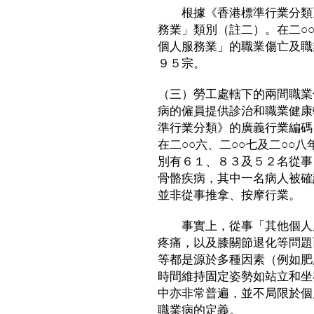
根據《香港標準行業分類》
務業」類別（註二）。在二○○
個人服務業」的職業傷亡及職
９５宗。
（三）勞工處轄下的兩間職業
病的僱員提供診治和職業健康
準行業分類》的廣義行業編碼
在二○○六、二○○七及二○○
別有６１、８３及５２名從事
骨骼疾病，其中一名病人被確
並非從事推拿、按摩行業。
事實上，從事「其他個人服
疼痛，以及膝關節退化等問題
等都是源於多種因素（例如肥
時間維持固定姿勢如站立和坐
中亦非常普遍，並不局限於個
職業病的定義。