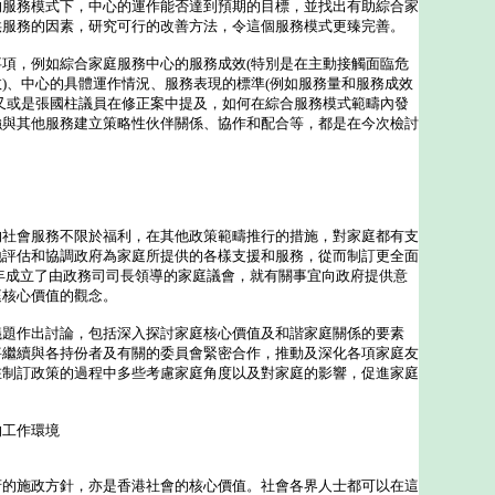
的服務模式下，中心的運作能否達到預期的目標，並找出有助綜合家
供服務的因素，研究可行的改善方法，令這個服務模式更臻完善。
，例如綜合家庭服務中心的服務成效(特別是在主動接觸面臨危
)、中心的具體運作情況、服務表現的標準(例如服務量和服務成效
又或是張國柱議員在修正案中提及，如何在綜合服務模式範疇內發
強與其他服務建立策略性伙伴關係、協作和配合等，都是在今次檢討
會服務不限於福利，在其他政策範疇推行的措施，對家庭都有支
地評估和協調政府為家庭所提供的各樣支援和服務，從而制訂更全面
年成立了由政務司司長領導的家庭議會，就有關事宜向政府提供意
庭核心價值的觀念。
作出討論，包括深入探討家庭核心價值及和諧家庭關係的要素
將繼續與各持份者及有關的委員會緊密合作，推動及深化各項家庭友
在制訂政策的過程中多些考慮家庭角度以及對家庭的影響，促進家庭
的工作環境
施政方針，亦是香港社會的核心價值。社會各界人士都可以在這