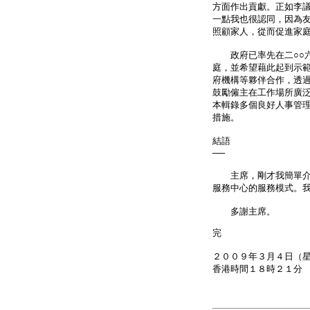
方面作出貢獻。正如李
一點我也很認同，因為
照顧家人，從而促進家
政府已率先在二○○六
庭，並希望藉此起到示
府機構等夥伴合作，透
鼓勵僱主在工作場所廣
本輯錄多個良好人事管
措施。
結語
──
主席，剛才我簡單介紹
服務中心的服務模式。
多謝主席。
完
２００９年３月４日（
香港時間１８時２１分