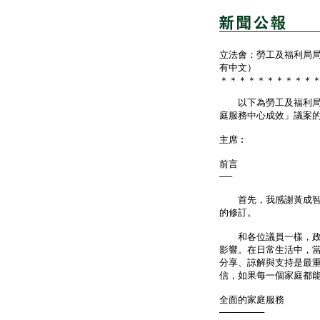
立法會：勞工及福利局
有中文）
＊＊＊＊＊＊＊＊＊＊
以下為勞工及福利局局
庭服務中心成效」議案
主席︰
前言
──
首先，我感謝黃成智議
的修訂。
和各位議員一樣，政府
影響。在日常生活中，
分享、諒解與支持是最
信，如果每一個家庭都
全面的家庭服務
───────