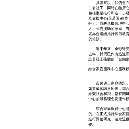
具體來說，我們會在社
二名社工，同時在臨床
包括繼續推行和進一步
及支援中心(芷若園)在
軒）、自殺危機處理中心
人、亟需援助的家庭、
署亦會繼續推行宣傳教
的培訓。
近半年來，全球皆受金
去年，我們已作出迅速
註冊社工接聽的「金融
綜合家庭服務中心服務
────────────
市民遇上家庭問題，需
如黃成智議員所說，綜
維繫社會和諧，都有關
中心的服務理念及運作
綜合家庭服務中心是社
的。在正式推行綜合家
進行評估研究，確定這
要。