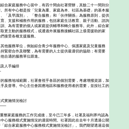
合家庭服務中心當中，有四十間由社署營辦，其餘二十一間則分
辦。所有中心都是按「兒童為重、家庭為本、社區為基礎」的基本服
」、「及早識別」、「整合服務」和「伙伴關係」為服務原則，提供
教育、支援和補救作用的服務，包括家庭生活教育、親子活動、諮詢
培訓、為有需要的個人或家庭提供輔導和轉介服務等。此外，綜合家
採取更主動的服務模式，或通過外展服務接觸社區上亟需援助的家
他們接受各種支援服務。
他服務單位，例如綜合青少年服務中心、保護家庭及兒童服務
保持緊密合作及聯繫，為有需要的人士提供最適切的協助；有需要
其他合適的服務單位跟進。
劃及人手編排
─
服務地域範圍，社署會視乎各區的個別需要，考慮增撥資源，加
人手及督導。中心主任會因應地區和服務使用者的需要，並按社工的
模式實施情況檢討
───
重整家庭服務的工作完成後，至今已三年多，社署及福利界均認為
務中心服務模式實施情況的適當時間。社署因此在去年十月透過公開
行「綜合家庭服務中心服務模式實施情況檢討」。我們期望透過這個