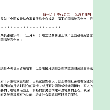
局長就「全面改善綜合家庭服務中心成效」議案的開場發言全文（只
＊＊＊＊＊＊＊＊＊＊＊＊＊＊＊＊＊＊＊＊
長張建宗今日（三月四日）在立法會會議上就「全面改善綜合家
的開場發言全文：
員今天提出這項議案，以及張國柱議員及李慧琼議員就議案提出
十分重視家庭功能，因為家庭對個人，以至整個社會都有深遠的
當我們無論是遇到開心的事情，或是面對困難或情緒困擾時，家人的
重要的；在社會層面上，和睦的家庭是構建和諧社會的基石。我深
能有效發揮其應有的功能，許多社會問題都可以迎刃而解。