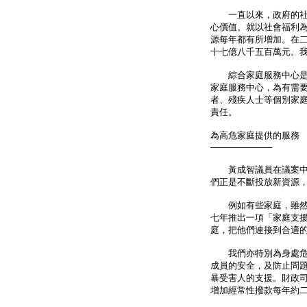
一直以來，政府的社會
心價值。就以社會福利
源每年都有所增加。在二
十七億八千五百萬元。
綜合家庭服務中心是我
家庭服務中心，為有需
者、殘疾人士等個別家
責任。
為高危家庭提供的服務
──────────
黃成智議員在議案中特
們正是不斷投放新資源
例如有些家庭，雖然亟
七年推出一項「家庭支
庭，把他們連接到合適
我們亦特別為身處危機
成員的安全，及防止問
暴受害人的支援。財政司
增加經常性撥款每年約