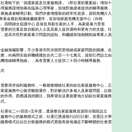
署轄下的「保護家庭及兒童服務課」（即社署的重案組）增加十
心理服務課增加兩名臨床心理學家，加強對施虐者提供的輔導服務，
發展施虐者輔導計劃。我們亦會增撥新的經常性資源，資助危機介入
獎券基金撥款期滿後繼續運作，並加強家庭危機支援中心（向晴
、四間婦女庇護中心 及保良局新生家的人手，為家庭暴力受害
有需要的兒童及曾自殺的人士及其家人提供適時和更有力的支援。社
育，提高市民對家庭暴力問題的認知，和繼續加強相關前線專業人員
融海嘯影響，不少香港市民亦因而受情緒或家庭問題的困擾。在
回應，向兩間非政府機構撥款合共二百一十七萬元，資助它們設立由
危機情緒輔導熱線」，為有需要人士提供二十四小時輔導服務。
模式
要尋求福利服務時，一般都會聯絡社署的綜合家庭服務中心，正
合家庭服務中心能否暢順運作，對於解決許多個人及家庭問題，以致
鍵的作用。因應議員的關注，我希望在這裏扼要地介紹綜合家庭服務
模式。
署在二○○四至○五年度，透過整合家庭服務資源而分階段設立
庭服務中心的服務模式之前，社署已透過推行試行計劃，並委託大學
個服務模式比以往分散服務的模式更能有效地滿足不斷轉變的社會需