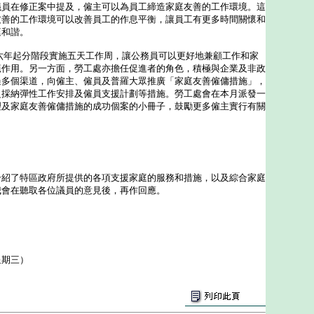
議員在修正案中提及，僱主可以為員工締造家庭友善的工作環境。這
友善的工作環境可以改善員工的作息平衡，讓員工有更多時間關懷和
庭和諧。
年起分階段實施五天工作周，讓公務員可以更好地兼顧工作和家
範作用。另一方面，勞工處亦擔任促進者的角色，積極與企業及非政
過多個渠道，向僱主、僱員及普羅大眾推廣「家庭友善僱傭措施」，
泛採納彈性工作安排及僱員支援計劃等措施。勞工處會在本月派發一
理及家庭友善僱傭措施的成功個案的小冊子，鼓勵更多僱主實行有關
了特區政府所提供的各項支援家庭的服務和措施，以及綜合家庭
我會在聽取各位議員的意見後，再作回應。
星期三）