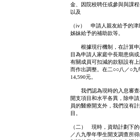
金、因院校聘任或參與與課程
以及
（iv） 申請人親友給予的
姊妹給予的補助款等。
根據現行機制，在計算申請
目為申請人家庭中長期患病或
有關成員可扣減的款額設有上
而作出調整。在二○○八／○
14,590元。
我們認為現時的入息審查機
開支項目和水平各異，除申請
員的醫療開支外，我們沒有計
目。
（二） 現時，資助計劃下的
／八九學年學生開支調查所得