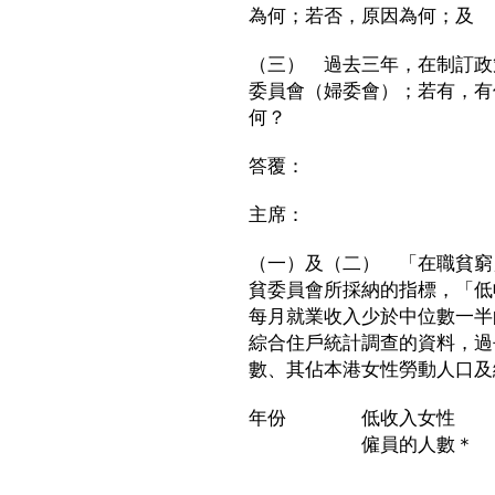
為何；若否，原因為何；及
（三） 過去三年，在制訂政
委員會（婦委會）；若有，有
何？
答覆：
主席：
（一）及（二） 「在職貧窮
貧委員會所採納的指標，「低
每月就業收入少於中位數一半
綜合住戶統計調查的資料，過
數、其佔本港女性勞動人口及
年份 低收入女性 低
僱員的人數＊ 僱員
勞動人口的