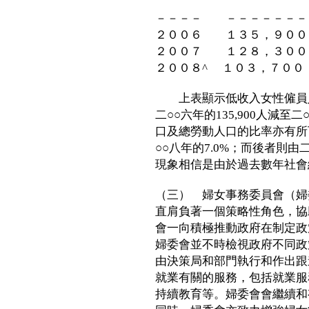
比率＊
－－－－ －－－－－－－
２００６ １３５，９００
２００７ １２８，３００
２００８^ １０３，７０
上表顯示低收入女性僱員人
二○○六年的135,900人減至
口及總勞動人口的比率亦有所下
○○八年的7.0%；而後者則由二
現象相信是由於過去數年社會
（三） 婦女事務委員會（婦
直肩負著一個策略性角色，協
會一向積極推動政府在制定政
婦委會並不時檢視政府不同政
由決策局和部門執行和作出跟
就業有關的服務，包括就業服
持續教育等。婦委會會繼續和