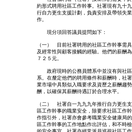
約形式聘用社區工作幹事。社署現有九十九
行自力更生支援計劃，負責安排及帶領失業
作。
現分項回答議員提問如下：
（一） 目前社署聘用的社區工作幹事需具
及經常性與顧客接觸的經驗。他們的薪酬為
７２５元。
政府現時的公務員體系中並沒有與社區
系。在釐定他們的聘用條件和薪酬時，社署
業市場中具類似入職要求及資歷之薪酬趨勢
酬，以確保其薪酬待遇訂於合理水平。
（二） 社署自一九九九年推行自力更生支
區工作幹事的職業安全，除要求社區工作幹
作指引外，社署亦會參考職業安全健康局的
區工作幹事的工作地點作出評估，和不時檢
的安全事宜。社署亦經常派員巡視社區工作