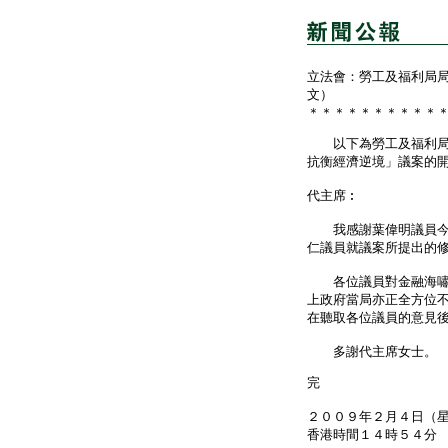
立法會：勞工及福利局
文）
＊＊＊＊＊＊＊＊＊＊
以下為勞工及福利局局
抗衡經濟逆境」議案的
代主席︰
我感謝葉偉明議員今天
仁議員就議案所提出的
各位議員對金融海嘯下
上政府當局亦正全方位
在聽取各位議員的意見
多謝代主席女士。
完
２００９年２月４日（
香港時間１４時５４分