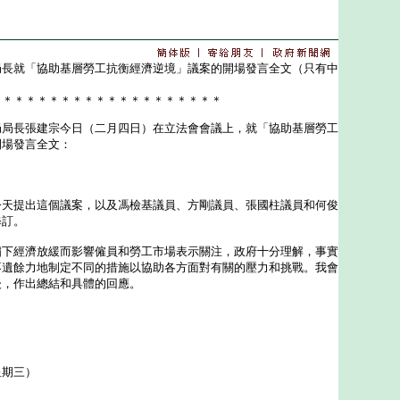
局長就「協助基層勞工抗衡經濟逆境」議案的開場發言全文（只有中
＊＊＊＊＊＊＊＊＊＊＊＊＊＊＊＊＊＊＊＊
長張建宗今日（二月四日）在立法會會議上，就「協助基層勞工
開場發言全文：
提出這個議案，以及馮檢基議員、方剛議員、張國柱議員和何俊
修訂。
經濟放緩而影響僱員和勞工市場表示關注，政府十分理解，事實
不遺餘力地制定不同的措施以協助各方面對有關的壓力和挑戰。我會
後，作出總結和具體的回應。
星期三）