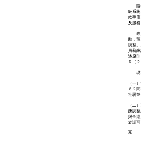
隨着
級系統
款手冊
及服務
政府當
助，預
調整。
員薪酬
述原則
Ｒ（２
現就
（一）
６２間
社署並
（二）
酬調整
與全港
於認可
完