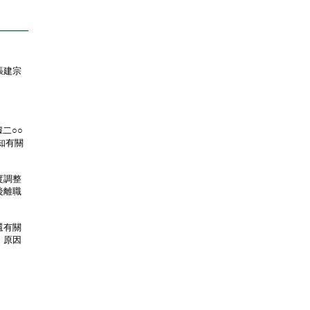
張建宗
二○○
知有關
度調整
後離職
還有關
，原因