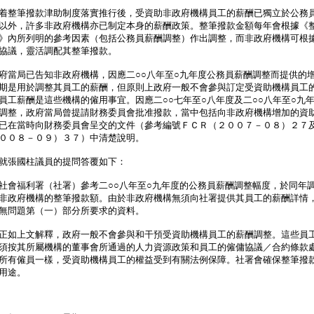
整筆撥款津助制度落實推行後，受資助非政府機構員工的薪酬已獨立於公務
以外，許多非政府機構亦已制定本身的薪酬政策。整筆撥款金額每年會根據《
》內所列明的參考因素（包括公務員薪酬調整）作出調整，而非政府機構可根
協議，靈活調配其整筆撥款。
局已告知非政府機構，因應二○○八年至○九年度公務員薪酬調整而提供的
期是用於調整其員工的薪酬，但原則上政府一般不會參與訂定受資助機構員工
員工薪酬是這些機構的僱用事宜。因應二○○七年至○八年度及二○○八年至○九
調整，政府當局曾提請財務委員會批准撥款，當中包括向非政府機構增加的資
已在當時向財務委員會呈交的文件（參考編號ＦＣＲ（２００７－０８）２７
００８－０９）３７）中清楚說明。
張國柱議員的提問答覆如下：
社會福利署（社署）參考二○○八年至○九年度的公務員薪酬調整幅度，於同年
非政府機構的整筆撥款額。由於非政府機構無須向社署提供其員工的薪酬詳情
無問題第（一）部分所要求的資料。
正如上文解釋，政府一般不會參與和干預受資助機構員工的薪酬調整。這些員
須按其所屬機構的董事會所通過的人力資源政策和員工的僱傭協議／合約條款
所有僱員一樣，受資助機構員工的權益受到有關法例保障。社署會確保整筆撥
用途。