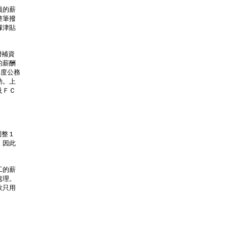
員的薪
整筆撥
據津貼
增補資
的薪酬
年度公務
助。上
及ＦＣ
調整１
，因此
工的薪
處理。
款只用