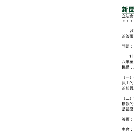
立法會
＊＊＊
以下
的答覆
問題：
社會福
八年至
機構，
（一）
員工的
的前員
（二）
撥款的
是甚麼
答覆：
主席：