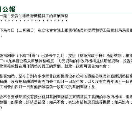
一題：受資助非政府機構員工的薪酬調整
＊＊＊＊＊＊＊＊＊＊＊＊＊＊＊＊＊＊
為今日（二月四日）在立法會會議上張國柱議員的提問和勞工及福利局局長
：
利署（下稱“社署”）已於去年九月，按照《整筆撥款手冊》所訂機制，根據
二○○九年度公務員薪酬調整幅度，向受資助的非政府機構提供增補資助，並告
此筆撥款旨在用作調整其員工的薪酬。就此，政府可否告知本會：
是否知悉，至今分別有多少間非政府機構沒有按相若職級公務員的薪酬調整幅
薪酬、沒有把薪酬調整追溯自去年四月一日起生效，以及沒有向去年四月一日
工補發由四月一日至他們離職前一段期間的薪酬調整；及
會不會要求那些沒有按公務員薪酬調整幅度來調整員工薪酬的非政府機構，退
餘額；如果會，詳情是甚麼；如果不會，有沒有措施懲罰該等機構；如果沒有
？