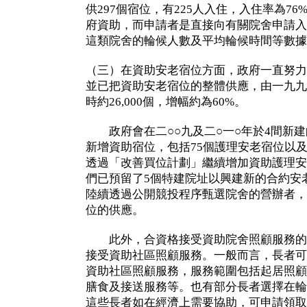
供297個宿位，有225人入住，入住率為7
府資助，而申請者是直接向有關院舍申請入
這類院舍的輪候人數及平均輪候時間等數據
（三）在資助安老宿位方面，政府一直努力
並已把資助安老宿位的整體供應，由一九九七
時約26,000個，增幅約為60%。
政府會在二○○九及二○一○年於4間新建
新增資助宿位，包括75個護理安老宿位以及
透過「改善買位計劃」繼續增加資助護理安
們已預留了5個特建院址以興建新的合約安
陸續透過公開競投程序甄選院舍的營辦者，
位的供應。
此外，合資格接受資助院舍照顧服務的
接受資助社區照顧服務。一般而言，長者可
資助社區照顧服務，服務範圍包括起居照顧
膳食及接送服務等。也有部分長者選擇在輪
這些長者如在經濟上需要協助，可申請領取