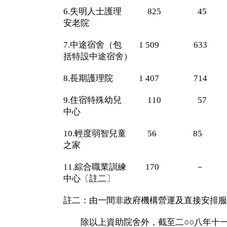
6.失明人士護理 825 45
安老院
7.中途宿舍（包 1 509 63
括特設中途宿舍）
8.長期護理院 1 407 714
9.住宿特殊幼兒 110 57
中心
10.輕度弱智兒童 56 85 
之家
11.綜合職業訓練 170
中心〔註二〕
註二：由一間非政府機構營運及直接安排服
除以上資助院舍外，截至二○○八年十一