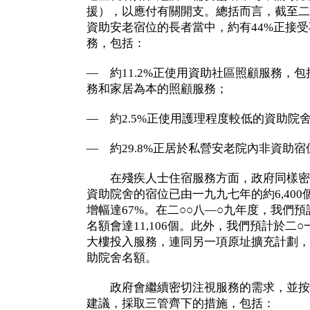
援），以應付有關開支。總括而言，截至二
資助安老宿位的長者當中，約有44%正接
務，包括：
— 約11.2%正使用資助社區照顧服務，
務和家居為本的照顧服務；
— 約2.5%正使用護理程度較低的資助院
— 約29.8%正居於私營安老院內非資助
在殘疾人士住宿服務方面，政府同樣密
資助院舍的宿位已由一九九七年的約6,400個
增幅達67%。在二○○八—○九年度，我們預
名額會達11,106個。此外，我們預計於二
大樓投入服務，連同另一項原址擴充計劃，
助院舍名額。
政府會繼續密切注視服務的需求，並按
建議，採取三管齊下的措施，包括：