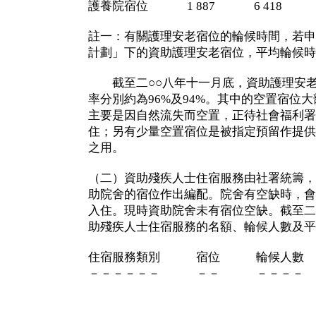
護養院宿位 1 887 6 418
註一：有關護理安老宿位的輪候時間，若申
計劃」下的資助護理安老宿位，平均輪候時
截至二○○八年十一月底，資助護理安老
率分別約為96%及94%。其中的空置宿位
主要是因自然流失而空置，正待社會福利署
住；另有少量空置宿位是被指定預留作提供
之用。
（二）資助殘疾人士住宿服務由社署統籌，
助院舍的宿位作出編配。院舍有空缺時，會
入住。現時資助院舍未有宿位空缺。截至二
助殘疾人士住宿服務的名額、輪候人數及平
住宿服務類別 宿位 輪候人數 
－－－－－－ －－ －－－－ 
（以月分計