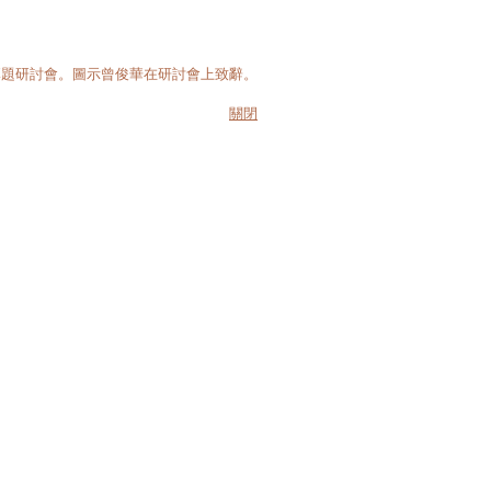
專題研討會。圖示曾俊華在研討會上致辭。
關閉