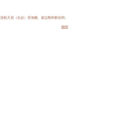
歡迎航天員（右起）景海鵬、翟志剛和劉伯明。
關閉