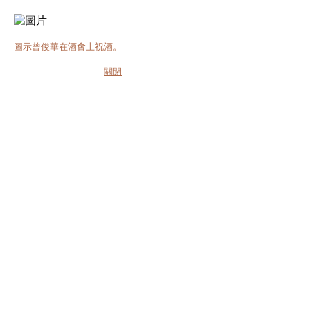
圖示曾俊華在酒會上祝酒。
關閉