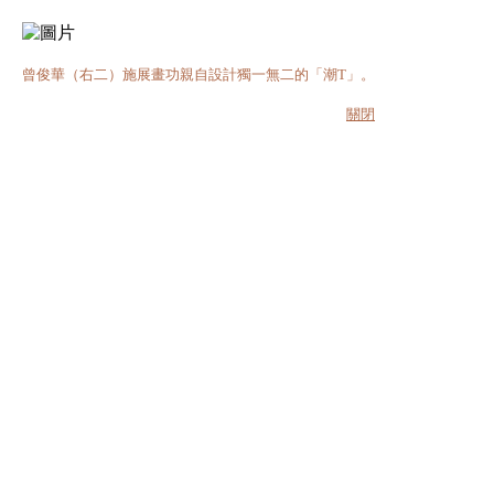
曾俊華（右二）施展畫功親自設計獨一無二的「潮T」。
關閉