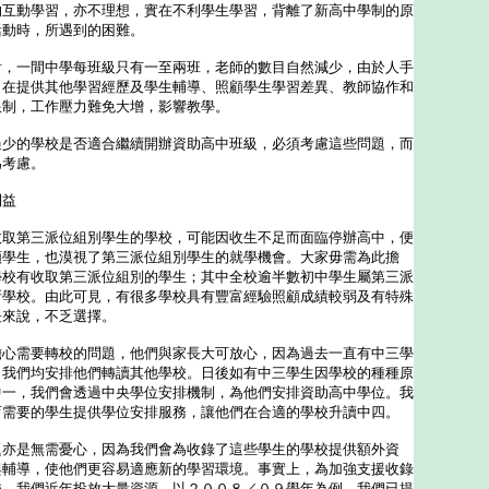
的互動學習，亦不理想，實在不利學生學習，背離了新高中學制的原
活動時，所遇到的困難。
一間中學每班級只有一至兩班，老師的數目自然減少，由於人手
，在提供其他學習經歷及學生輔導、照顧學生學習差異、教師協作和
限制，工作壓力難免大增，影響教學。
的學校是否適合繼續開辦資助高中班級，必須考慮這些問題，而
為考慮。
利益
第三派位組別學生的學校，可能因收生不足而面臨停辦高中，便
類學生，也漠視了第三派位組別學生的就學機會。大家毋需為此擔
學校有收取第三派位組別的學生；其中全校逾半數初中學生屬第三派
所學校。由此可見，有很多學校具有豐富經驗照顧成績較弱及有特殊
長來說，不乏選擇。
需要轉校的問題，他們與家長大可放心，因為過去一直有中三學
，我們均安排他們轉讀其他學校。日後如有中三學生因學校的種種原
中一，我們會透過中央學位安排機制，為他們安排資助高中學位。我
育需要的學生提供學位安排服務，讓他們在合適的學校升讀中四。
是無需憂心，因為我們會為收錄了這些學生的學校提供額外資
與輔導，使他們更容易適應新的學習環境。事實上，為加強支援收錄
校，我們近年投放大量資源。以２００８／０９學年為例，我們已提