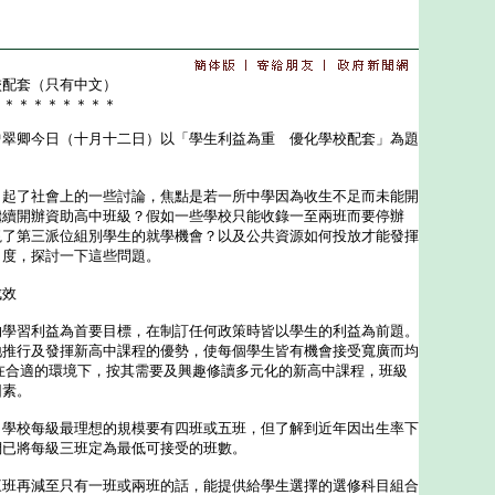
校配套（只有中文）
＊＊＊＊＊＊＊＊＊
卿今日（十月十二日）以「學生利益為重 優化學校配套」為題
了社會上的一些討論，焦點是若一所中學因為收生不足而未能開
繼續開辦資助高中班級？假如一些學校只能收錄一至兩班而要停辦
視了第三派位組別學生的就學機會？以及公共資源如何投放才能發揮
角度，探討一下這些問題。
成效
習利益為首要目標，在制訂任何政策時皆以學生的利益為前題。
地推行及發揮新高中課程的優勢，使每個學生皆有機會接受寬廣而均
在合適的環境下，按其需要及興趣修讀多元化的新高中課程，班級
因素。
校每級最理想的規模要有四班或五班，但了解到近年因出生率下
們已將每級三班定為最低可接受的班數。
再減至只有一班或兩班的話，能提供給學生選擇的選修科目組合