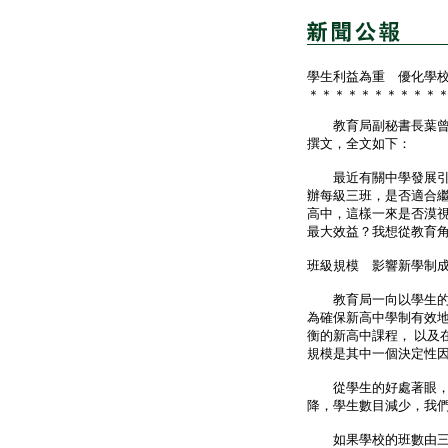
學生利益為重 優化學
＊＊＊＊＊＊＊＊＊＊
教育局副秘書長葉曾翠
撰文，全文如下：
最近有關中學發展引起
辦每級三班，是否適合
高中，這樣一來是否漠
最大效益？我想從教育
班級規模 影響新學制
教育局一向以學生的學
為確保新高中學制有效
衡的新高中課程， 以及
規模是其中一個決定性
從學生的好處著眼，學
降，學生數目減少，我
如果學校的班數由三班