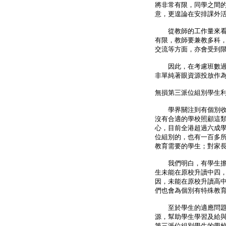
將非常有限，同學之間
意，更遑論在安排課外
從教師的工作量來看，
有限，教師要兼教多科
交流等方面，亦會受到
因此，在考慮班數過少
非單純著眼資源投放作
無損第三派位組別學生
學界關注到有個別收取
沒有合適的學校照顧這
心，目前全港超過六成
位組別的，也有一百多
教育需要的學生；對家
我們明白，有學生擔心
生未能在原校升讀中四
因，未能在原校升讀高
們也會為個別有特殊教
至於學生的適應問題亦
源，幫助學生學習及給
第三派位組別學生的學