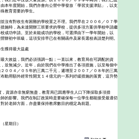
。由本年度開始，我們亦會向公營中學發放「學習支援津貼」，以支
特殊教育需要的學生。
沒有對收生有困難的學校置之不理。我們早在２００６／０７學
整措施時，為未達開辦三班要求的學校，提供多項方案供學校申請繼
學校成功申請。至於未能成功的學校，可選擇由下一學年開始，以
續營辦初中班級，這項安排早已在有關函件及家長選校表請楚列明。
學生獲得最大益處
大效益，我們必須强調一點；一直以來，教育局在可調配的資
上，並無減少。近年，由於我們在中學推出了各項措施，以至每個中
由２００４／０５年的三萬二千元，遞增至２００７／０８年的三萬
宣布動用額外經常性開支１４億元的一系列紓緩措施的落實，這升勢
資源亦非無窮無盡，教育局已因應學生人口下降採取多項措
老師的影響。我們在制訂政策時是要確保每一位學生都能接受最適切
，對於老師方面，亦盡量保持教席數目的穩定為前題。
日（星期日）