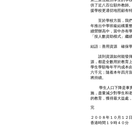
供了近八百位額外教師
援學校更適切地照顧有
至於學校方面，我們並
年推出中學班級結構重
續營辦高中，當中亦有
「按人數資助模式」繼
結語：善用資源 確保
談到資源如何能發揮最
源，都是全數用於教育
學生學額每年平均成本
六千元；隨着本年四月
將持續。
學生人口下降是事實，
施，盡量減少對學生和
的教育，獲得最大益處
完
２００８年１０月１２
香港時間１９時４０分