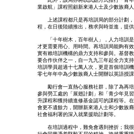
此外，該局亦將以試點方式推行「青年
業啟航」課程照顧新來港人士及少數族裔人
上述課程都只是再培訓局的部分計劃，
程，在日後陸續推出，務求與時並進，提供
「十年樹木，百年樹人」，人力培訓是
才更需要用心、用時間。再培訓局能夠有效
實有賴培訓機構的鼎力支持和參與。基督教
要合作伙伴之一，自一九九三年起全力支持
培訓學員超過十七萬人次，更是首個培訓機
零七年年中為少數族裔人士開辦以英語授課
勵行會一直熱心服務社群，除了為再培
參與勞工處的「展翅計劃」和「青少年見習
升課程和獲持續進修基金認可的課程等。在
會更不遺餘力，開辦新來港人士和少數族裔
社會福利署的深入就業援助計劃等。
在培訓過程中，難免會遇到挫折；我很