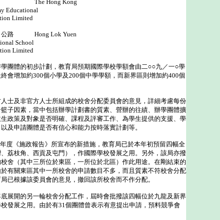
The Hong Kong
ational
imited
路 Hong Lok Yuen
 School
Limited
團體的初步計劃，教育局預期國際學校學額會由二○○九／一○學
終會增加約300個小學及200個中學學額，而新界區則增加約400個
士及非官方人士所組成的校舍分配委員會的意見，詳細考慮每份
一籃子因素，當中包括辦學計劃書的質素、營辦的往績、辦學團體擴
收生政策及對象是否明確、課程及評審工作、為學生提供的支援、學
，以及申請團體是否有信心和能力按時落實計劃等。
年度《施政報告》所宣布的新措施，教育局已於本年初預留四幅全
灣、荔枝角、西貢及屯門），作國際學校發展之用。另外，該局亦撥
的校舍（其中三所位於東區，一所位於北區）作此用途。在剛結束的
由於有關東區其中一所校舍的申請數目不多，而且質素不符校舍分配
育局已根據該委員會的意見，撤回該所校舍而不作分配。
展開的另一輪校舍分配工作，屆時會批撥該四幅位於九龍及新界
校發展之用。由於有31個團體曾表示有意提出申請，預料競爭會