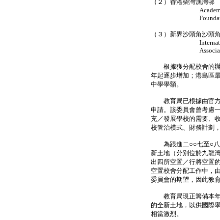
（２）香港柴灣漁灣邨 
Academy Educ
Foundation L
（３）新界沙頭角沙頭角公
International
Association 
根據獲分配校舍的辦學
年起逐步增加；港島區最
中學學額。
教育局已根據由官方人
申請。該委員會曾考慮
充／發展學校的需要、
校管治模式、財務計劃
為跟進二○○七至○八
新土地（分別位於九龍
出四所空置／行將空置
空置校舍分配工作中，
委員會的期望，因此教
教育局現正籌備本年底
的全新土地，以供國際學
相當激烈。