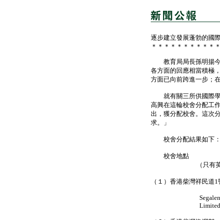
逐步建立發展蓬勃的國
＊＊＊＊＊＊＊＊＊＊
教育局局長孫明揚今日
各方面的回應相當積極
方面已向前跨進一步；
就有關三所供國際學校
高興在這輪校舍分配工
出，獲分配校舍。這次
求。」
校舍分配結果如下
校舍地點 
（只有英文
（１）香港柴灣祥民道1號 F
School
Segalen" Asso
Limite