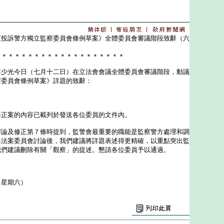
《投訴警方獨立監察委員會條例草案》全體委員會審議階段致辭（六
＊＊＊＊＊＊＊＊＊＊＊＊＊＊＊＊＊＊＊＊
光今日（七月十二日）在立法會會議全體委員會審議階段，動議
察委員會條例草案》詳題的致辭：
案的內容已載列於發送各位委員的文件內。
及修正第７條時提到，監警會最重要的職能是監察警方處理和調
與法案委員會討論後，我們建議將詳題表述得更精確，以重點突出監
我們建議刪除有關「觀察」的提述。懇請各位委員予以通過。
（星期六）