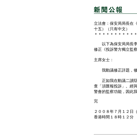
立法會：保安局局長在
十五）（只有中文）
＊＊＊＊＊＊＊＊＊＊
以下為保安局局長李少
修正《投訴警方獨立監
主席女士：
我動議修正詳題，修正
正如我在動議二讀辯論
查「須匯報投訴」。經
警會的監察功能，因此
完
２００８年７月１２日
香港時間１８時１２分