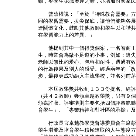
動，令學生認識奧運之餘，亦增加對國家民
曾蔭權說：「至於『特殊教育需要』方
同的學習需要，拔尖保底，讓他們能夠各展
造關懷文化，鼓勵其他教師和學生以和諧共
在學習能力上的差異。」
他提到其中一個得獎個案，一名智商正
生，時常會為微不足道的小事，例如：遺失
老師以無比的愛心、包容和耐性，透過有效
的行為後果及別人的感受。經過兩年的「改
步，最後更成功融入主流學校，並名列前茅
本屆教學獎共收到１３３份提名。經評
（共４２教師）獲頒卓越教學獎，另有９個
頒嘉許狀。評審準則主要包括四個評審範疇
育學生」、「專業精神和對社區的承擔」及
行政長官卓越教學獎督導委員會主席彭
學生潛能及培育學生積極進取的人生態度方