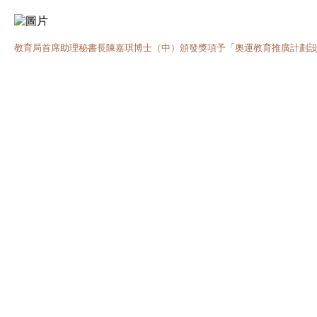
教育局首席助理秘書長陳嘉琪博士（中）頒發獎項予「奧運教育推廣計劃