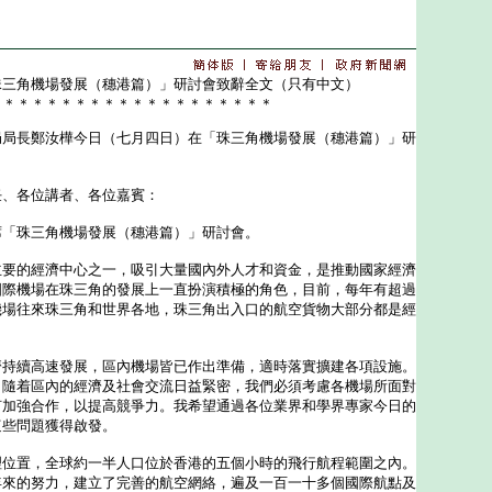
珠三角機場發展（穗港篇）」研討會致辭全文（只有中文）
＊＊＊＊＊＊＊＊＊＊＊＊＊＊＊＊＊＊＊＊
長鄭汝樺今日（七月四日）在「珠三角機場發展（穗港篇）」研
任、各位講者、各位嘉賓：
珠三角機場發展（穗港篇）」研討會。
的經濟中心之一，吸引大量國內外人才和資金，是推動國家經濟
國際機場在珠三角的發展上一直扮演積極的角色，目前，每年有超過
機場往來珠三角和世界各地，珠三角出入口的航空貨物大部分都是經
續高速發展，區內機場皆已作出準備，適時落實擴建各項設施。
，隨着區內的經濟及社會交流日益緊密，我們必須考慮各機場所面對
何加強合作，以提高競爭力。我希望通過各位業界和學界專家今日的
這些問題獲得啟發。
置，全球約一半人口位於香港的五個小時的飛行航程範圍之內。
年來的努力，建立了完善的航空網絡，遍及一百一十多個國際航點及