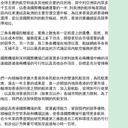
達全球主要的航空幹線及其他較次要的目的地，當中到亞洲區內眾多
千五百班，佔香港國際機場總運量約一半; 到美洲的航班每星期超
是區內往來澳紐及歐洲的主要空運交通中樞，為往來香港及經香港轉
務選擇，是位居國際前列的航空樞紐。然而，香港仍要繼續提高競爭
領導地位。
角各機場距離接近，業務上難免有一定程度上的重叠。當然，有
可以在成本控制、服務質素上多下功夫，開發更切合市場需要的產
體的競爭力。另一方面，珠三角各機場在地理位置、航線網絡等各有
異，互補不足，可以以最具效益的方式滿足區內航空服務的需求。
際機場和深圳國際機場已經落實多項便利旅客在兩機場中轉的項
高速鐵路連接兩機場的可行性以及其他合作項目，目標是充分發揮兩
。
一向積極尋求擴大香港與各民航伙伴的雙邊民航安排，為民航業
機會。過去一年主要的成果是，進一步開放內地與香港的空運市場，
大幅增加香港與印度之間的航班運力，加入新航點，並增加可行使第
力；以及取消香港與日本（除東京以外）各城市間的運力限制。為了
的地位，我們必須加快開放有關的民航安排。
提高香港國際機場的客、貨運處理能力，鞏固我們的競爭優勢。
在積極提升空管系統和機場設施，使香港國際機場可處理更多航班、
會在今年第四季度開始研究興建第三條跑道在工程和環境方面的可行
備。初步估計升降量可增加至超過每小時一百班。