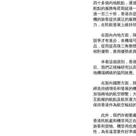
四十多個內地航點，通
航點的服務每星期超過一
過一百三十班，香港亦
機的旅客提供廣泛的服
力，在民航發展上維持
在面向內地方面，珠三
競爭才有進步，各機場
品，從而提高珠三角整
相對優勢，善用優勢差
本着這個原則，香港國
目。我們正積極研究以
地機場網絡的協同效應
在面向國際方面，我們
締造持續增長和發展的
加強兩地的航空聯繫；
五航權的航點及航班運
保持香港作為航空樞紐
此外，我們亦都要繼續
香港民航處和機管局正
旅客和貨物。機管局也
性，為長遠需要作好準