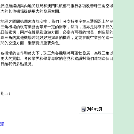
必須繼續與內地民航局和澳門民航部門推行各項改善珠三角空域
區內的其他機場提供更大的發展空間。
區之間開始周末直航安排，我們十分支持兩岸在三通問題上的良
珠三角機場的現有業務會帶來一定的衝擊，然而，這亦是得來不易的
係日益密切，兩岸在貿易及旅遊方面，必定有可觀的增長，創造新的
及珠三角的其他機場若能好好把握新的機遇，定能在航空業務的進一
區間的交流方面，繼續扮演重要角色。
機場的合作和努力下，珠三角各機場將可蓬勃發展，為珠三角以
出更大的貢獻。各位業界和學界專家的意見和建議對我們達到這個目
今日給我們多點意見。
星期五）
聞