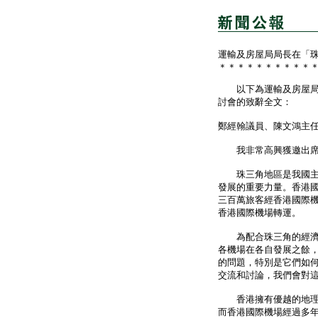
運輸及房屋局局長在「
＊＊＊＊＊＊＊＊＊＊
以下為運輸及房屋局局
討會的致辭全文：
鄭經翰議員、陳文鴻主
我非常高興獲邀出席「
珠三角地區是我國主要
發展的重要力量。香港
三百萬旅客經香港國際
香港國際機場轉運。
為配合珠三角的經濟持
各機場在各自發展之餘
的問題，特別是它們如
交流和討論，我們會對
香港擁有優越的地理位
而香港國際機場經過多