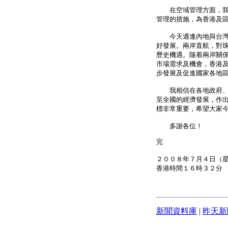
在空域管理方面，我們
管理的措施，為香港及
今天適逢內地與台灣地
好發展。兩岸直航，對
歷史機遇。隨着兩岸關
市場需求及機會，香港
步發展及促進國家各地
我相信在各地政府、各
至全國的經濟發展，作
標非常重要，希望大家
多謝各位！
完
２００８年７月４日（
香港時間１６時３２分
新聞資料庫
|
昨天新