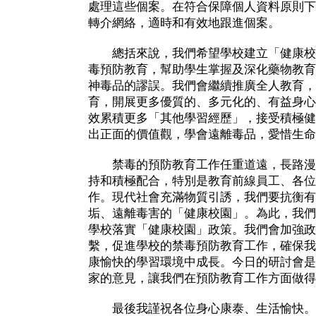
處理這些個案。在符合保障個人資料原則下
轉介網絡，適時和有效地跟進個案。
總括來說，我們希望學校建立「健康校
毒預防教育，幫助學生掌握及深化藥物教育
神毒品的謬誤。我們會繼續推廣全人教育，
育，開展更多優質的、多元化的、有益身心
效累積更多「其他學習經歷」，接受積極健
出正面的價值觀，學會遠離毒品，愛惜生命
禁毒的預防教育工作任重道遠，長路漫漫
持和積極配合，特別是教育前線員工、各位
作。現代社會充滿物質引誘，我們要抗衡有
垢、遠離毒害的「健康校園」。為此，我們
學校落實「健康校園」政策。我們會加強政
繫，促進學校的禁毒預防教育工作，確保我
康愉快的學習環境中成長。今日的研討會是
家的意見，讓我們在預防教育工作方面做得
最後我謹祝各位身心康泰、生活愉快。