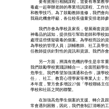
要有效推行相關課程，需要有專業教學
毒處一起舉辦老師的專業培訓課程、工作坊
和教學技巧。為了鼓勵教師進修，我們會向
我藉此機會呼籲，各位校長儘量安排老師參
我們亦會為學校及家長，發展兩套資源
神毒品的認知，提供指引幫助老師和學校如
處理這些懷疑吸毒的個案。為學校而設的資
為學校的管理人員；訓輔教師、社工及學生
任教師提供針對性的資訊和資源。我們亦會
另一方面，辨識有危機的學生是非常重
我們鼓勵學校實踐訓輔合一，全面照顧學生
危學生。我們希望加強溝通和合作，讓學校
任」、社工、教育心理學家等專業人士，對
本年度，警方會多增設27個「學校聯絡主
學校和社區之間的聯繫。
在加強高危學生個案的支援、轉介及跟
常會遇到困難，因此，我們會制訂清晰的工