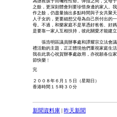
為拯救孩子而犧牲性命。彈指之間，父母子
之餘，更深刻體會到要珍惜身邊的家人。我
作之餘，仍盡量抽出多點時間與子女共聚天
人子女的，更要細想父母為自己所付出的一
母。不過，和樂家庭不是單憑好爸爸、好媽
是要靠一家人互相扶持，彼此關愛才能建立
張浩明區議員辦事處和譚耀宗立法會議
禮活動的主題，正正體現他們重視家庭生活
我在此衷心祝賀辦事處啟用，亦祝願各位家
節快樂﹗
完
２００８年６月１５日（星期日）
香港時間１５時３０分
新聞資料庫
|
昨天新聞