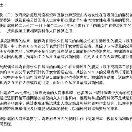
士：
及（二）政府統計處現時沒有資料直接分辨那些由內地女性在香港所生的嬰兒
開香港，以及直接分辨回港人士當中那些屬於早年由內地女性在港所生的嬰兒
統計處曾於二○○七年一月下旬至二○○七年三月進行了「內地女性在香港所生的
」，搜集數項主要相關資料作人口推算之用。
統計調查的結果，配偶為香港永久性居民的內地女性在香港所生的嬰兒（以
嬰兒）中，約有６５％的父母表示預計子女會留居在港。其餘３５％嬰兒的父
子女帶返內地，當中差不多全部打算在嬰兒１歲前把他們帶返內地。根據調查
兒返回內地後，預算約７２％在３歲或以前回港，而約８４％在６歲或以前回
配偶並非為香港永久性居民的內地女性在香港所生的嬰兒（以下簡稱第二類
有約９％的父母表示預計其子女會留居在港。其餘的９１％的父母表示打算把
，當中差不多全部打算在嬰兒１歲前把他們帶返內地。根據調查結果，返回內
算約２９％在３歲或以前回港，而約４９％在６歲或以前回港。
於二○○七年七月發布更新的人口推算時，已參考以上統計調查中父母的初
括把這類日後可能回港的嬰兒納入人口推算內，惟現時掌握的資料仍不足就這
確的分項數字。統計處現正嘗試就出入境記錄及相關的資料作出研究，以便掌
實際跨境遷移情況及回港嬰兒比率的變化，以備檢討對這類嬰兒的推算。
統計處的人口推算數字，為政府各方面的規劃工作（例如房屋、教育及福利服
同基礎。