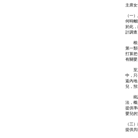
主席女
（一）
何時離
於此，
計調查
根據
第一類
打算把
有關嬰
至於
中，只
返內地
兒，預
統計處
法，概
提供準
嬰兒的
（三）
提供共