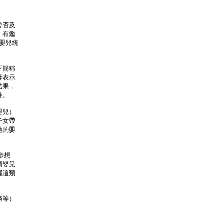
曾否及
。有鑑
嬰兒統
下簡稱
母表示
結果，
港。
嬰兒）
子女帶
地的嬰
步想
類嬰兒
握這類
務等）