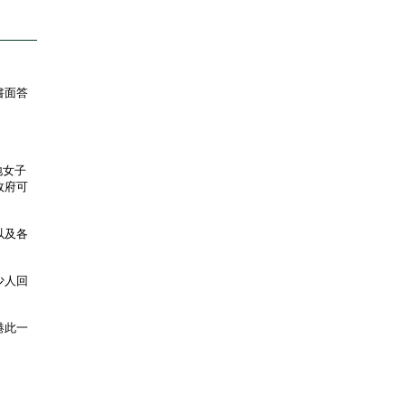
書面答
地女子
政府可
以及各
少人回
港此一