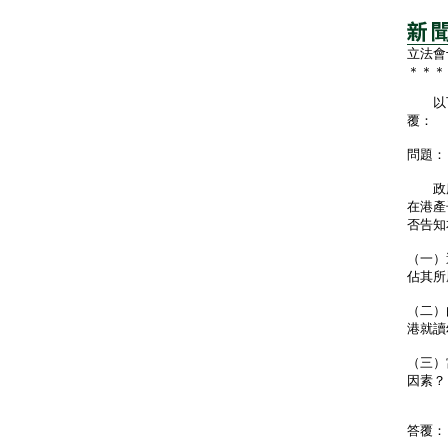
立法會
＊＊＊
以下
覆：
問題：
政府統
在港產
否告知
（一）
佔其所
（二）
港就讀
（三）
因素？
答覆：