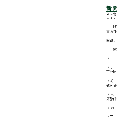
立法會
＊＊＊
以下
書面答
問題：
關於
（一）
（i）
百分比
（ii
教師佔
（ii
席教師
（iv
（二）