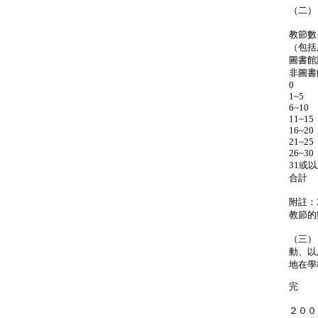
（二）
教節
（包括
圖書館
非圖
0
1~
6~
11
16
21
26
31
合計
附註：
教節的
（三）
動、以
地在學
完
２００