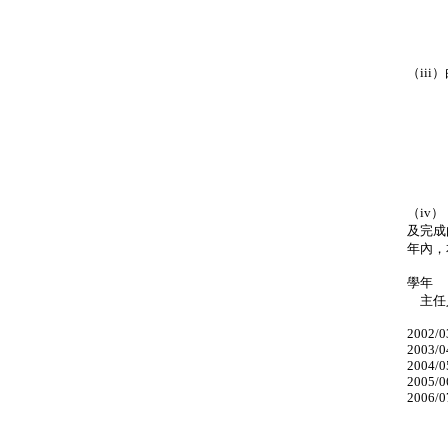
（
教
（
（ii
學
（
教
（
（iv
及完成
年內，
學年
主任
20
20
20
20
20