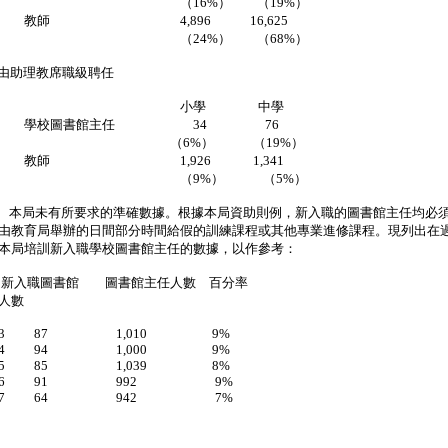
16%） （19%）
師 4,896 16,625
24%） （68%）
i）由助理教席職級聘任
小學 中學
校圖書館主任 34 76
6%） （19%）
師 1,926 1,341
9%） （5%）
） 本局未有所要求的準確數據。根據本局資助則例，新入職的圖書館主任均必
由教育局舉辦的日間部分時間給假的訓練課程或其他專業進修課程。現列出在
本局培訓新入職學校圖書館主任的數據，以作參考：
 新入職圖書館 圖書館主任人數 百分率
人數
02/03 87 1,010 9%
03/04 94 1,000 9%
04/05 85 1,039 8%
05/06 91 992 9%
06/07 64 942 7%