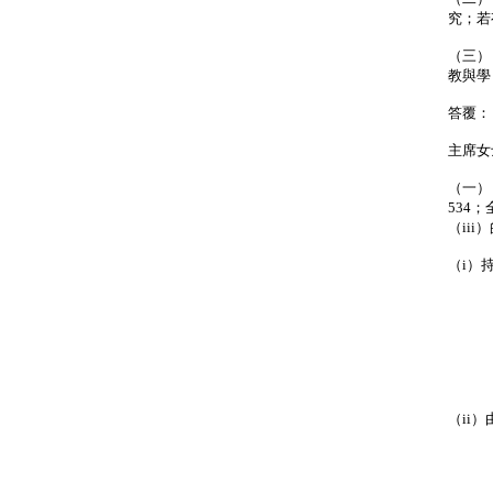
究；若
（三）
教與學
答覆：
主席女
（一）
534
（ii
（i）
學
（
教
（
（ii
學