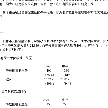
有，調查或研究的結果為何；若否，會否進行有關的調查或研究；及
 會否重新檢討圖書館主任的教學職能，以期他們能更專業地在學校推廣閱讀
？
士：
 根據本局的統計資料，全港小學教師總人數為20,356人，而學校圖書館主任
；全港中學教師總人數為24,386，而學校圖書館主任人數有408人。有關（i）、（i
i）的資料表列如下：
持有學士學位或以上學歷
小學 中學
校圖書館主任 401 330
75%） （81%）
師 16,212 22,877
80%） （94%）
）由學位教席職級聘任
小學 中學
校圖書館主任 85 79