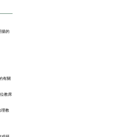
明揚的
的有關
學位教席
助理教
查或研