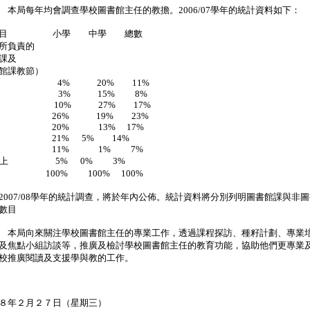
 本局每年均會調查學校圖書館主任的教擔。2006/07學年的統計資料如下：
數目 小學 中學 總數
所負責的
課及
書館課教節）
 4% 20% 11%
5 3% 15% 8%
10 10% 27% 17%
~15 26% 19% 23%
~20 20% 13% 17%
~25 21% 5% 14%
~30 11% 1% 7%
或以上 5% 0% 3%
 100% 100% 100%
2007/08學年的統計調查，將於年內公佈。統計資料將分別列明圖書館課與非
數目
 本局向來關注學校圖書館主任的專業工作，透過課程探訪、種籽計劃、專業
及焦點小組訪談等，推廣及檢討學校圖書館主任的教育功能，協助他們更專業
校推廣閱讀及支援學與教的工作。
８年２月２７日（星期三）